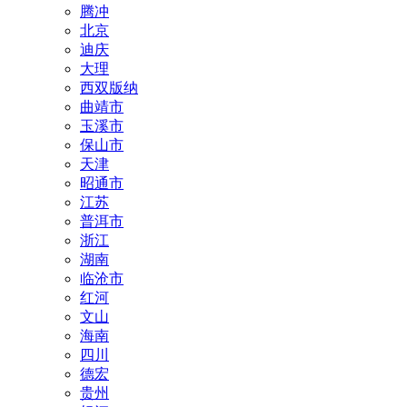
腾冲
北京
迪庆
大理
西双版纳
曲靖市
玉溪市
保山市
天津
昭通市
江苏
普洱市
浙江
湖南
临沧市
红河
文山
海南
四川
德宏
贵州