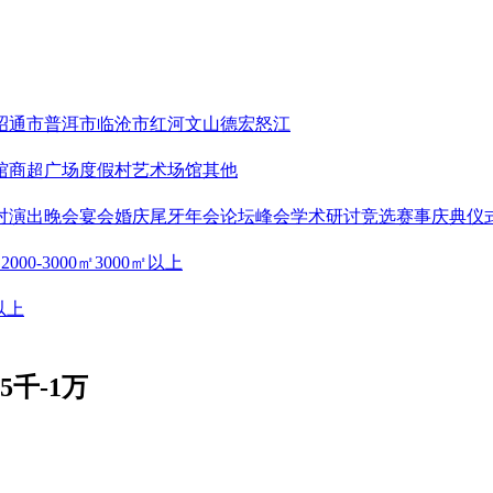
昭通市
普洱市
临沧市
红河
文山
德宏
怒江
馆
商超广场
度假村
艺术场馆
其他
对
演出晚会
宴会婚庆
尾牙年会
论坛峰会
学术研讨
竞选赛事
庆典仪
㎡
2000-3000㎡
3000㎡以上
以上
5千-1万