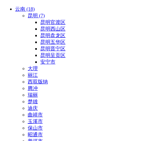
云南 (18)
昆明 (7)
昆明官渡区
昆明西山区
昆明盘龙区
昆明五华区
昆明晋宁区
昆明呈贡区
安宁市
大理
丽江
西双版纳
腾冲
瑞丽
楚雄
迪庆
曲靖市
玉溪市
保山市
昭通市