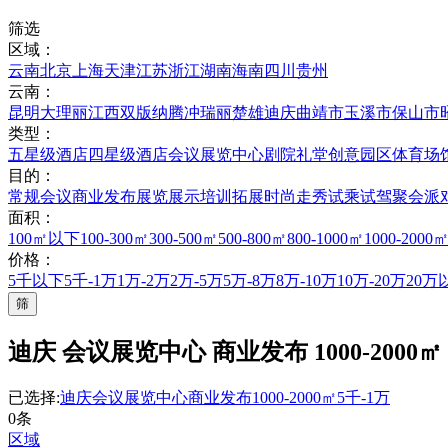
筛选
区域：
云南
北京
上海
天津
江苏
浙江
湖南
海南
四川
贵州
云南：
昆明
大理
丽江
西双版纳
腾冲
瑞丽
楚雄
迪庆
曲靖市
玉溪市
保山市
类型：
五星级酒店
四星级酒店
会议展览中心
剧院礼堂
创意园区
体育场
目的：
常规会议
商业发布
展览展示
培训拓展
时尚走秀
试乘试驾
聚会派
面积：
100㎡以下
100-300㎡
300-500㎡
500-800㎡
800-1000㎡
1000-2000
价格：
5千以下
5千-1万
1万-2万
2万-5万
5万-8万
8万-10万
10万-20万
20万
筛
迪庆 会议展览中心 商业发布 1000-2000㎡ 
已选择:
迪庆
会议展览中心
商业发布
1000-2000㎡
5千-1万
0条
区域