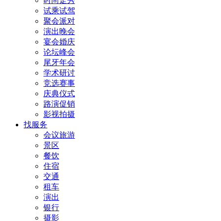
时尚走秀
试乘试驾
聚会派对
演出晚会
宴会婚庆
论坛峰会
尾牙年会
学术研讨
竞选赛事
庆典仪式
路演促销
影视拍摄
找服务
会议旅游
景区
餐饮
住宿
交通
租车
演出
银行
摄影