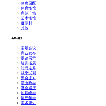
创意园区
体育场馆
商超广场
艺术场馆
度假村
其他
会场目的
常规会议
商业发布
展览展示
培训拓展
时尚走秀
试乘试驾
聚会派对
演出晚会
宴会婚庆
论坛峰会
尾牙年会
学术研讨