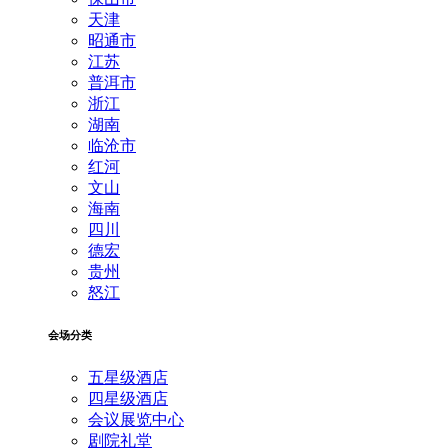
天津
昭通市
江苏
普洱市
浙江
湖南
临沧市
红河
文山
海南
四川
德宏
贵州
怒江
会场分类
五星级酒店
四星级酒店
会议展览中心
剧院礼堂