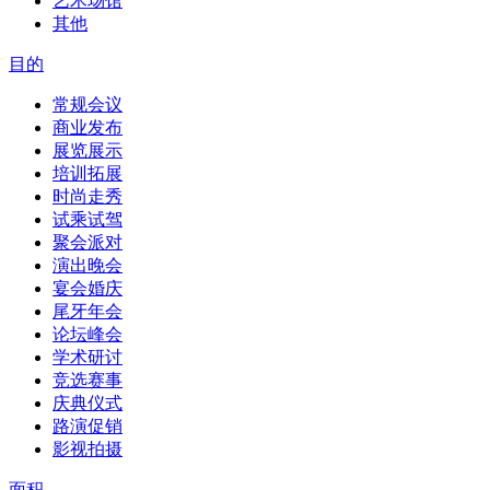
艺术场馆
其他
目的
常规会议
商业发布
展览展示
培训拓展
时尚走秀
试乘试驾
聚会派对
演出晚会
宴会婚庆
尾牙年会
论坛峰会
学术研讨
竞选赛事
庆典仪式
路演促销
影视拍摄
面积