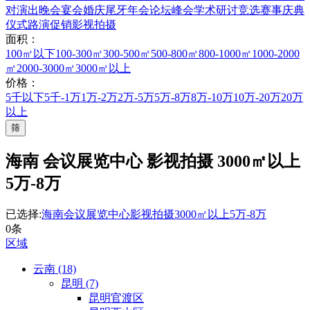
对
演出晚会
宴会婚庆
尾牙年会
论坛峰会
学术研讨
竞选赛事
庆典
仪式
路演促销
影视拍摄
面积：
100㎡以下
100-300㎡
300-500㎡
500-800㎡
800-1000㎡
1000-2000
㎡
2000-3000㎡
3000㎡以上
价格：
5千以下
5千-1万
1万-2万
2万-5万
5万-8万
8万-10万
10万-20万
20万
以上
筛
海南 会议展览中心 影视拍摄 3000㎡以上
5万-8万
已选择:
海南
会议展览中心
影视拍摄
3000㎡以上
5万-8万
0条
区域
云南 (18)
昆明 (7)
昆明官渡区