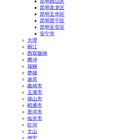
昆明西山区
昆明盘龙区
昆明五华区
昆明晋宁区
昆明呈贡区
安宁市
大理
丽江
西双版纳
腾冲
瑞丽
楚雄
迪庆
曲靖市
玉溪市
保山市
昭通市
普洱市
临沧市
红河
文山
德宏