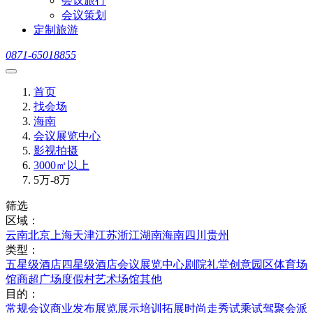
会议旅行
会议策划
定制旅游
0871-65018855
首页
找会场
海南
会议展览中心
影视拍摄
3000㎡以上
5万-8万
筛选
区域：
云南
北京
上海
天津
江苏
浙江
湖南
海南
四川
贵州
类型：
五星级酒店
四星级酒店
会议展览中心
剧院礼堂
创意园区
体育场
馆
商超广场
度假村
艺术场馆
其他
目的：
常规会议
商业发布
展览展示
培训拓展
时尚走秀
试乘试驾
聚会派