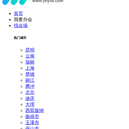
首页
我要办会
找会场
热门城市
昆明
云南
瑞丽
上海
楚雄
丽江
腾冲
北京
迪庆
大理
西双版纳
曲靖市
玉溪市
保山市