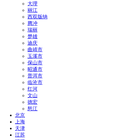
大理
丽江
西双版纳
腾冲
瑞丽
楚雄
迪庆
曲靖市
玉溪市
保山市
昭通市
普洱市
临沧市
红河
文山
德宏
怒江
北京
上海
天津
江苏