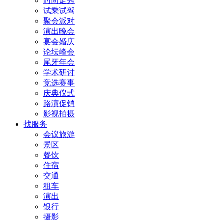
时尚走秀
试乘试驾
聚会派对
演出晚会
宴会婚庆
论坛峰会
尾牙年会
学术研讨
竞选赛事
庆典仪式
路演促销
影视拍摄
找服务
会议旅游
景区
餐饮
住宿
交通
租车
演出
银行
摄影