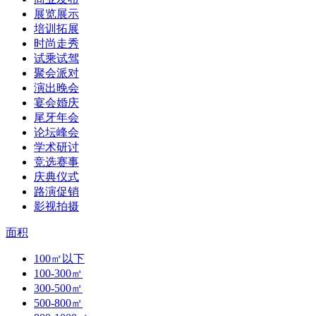
展览展示
培训拓展
时尚走秀
试乘试驾
聚会派对
演出晚会
宴会婚庆
尾牙年会
论坛峰会
学术研讨
竞选赛事
庆典仪式
路演促销
影视拍摄
面积
100㎡以下
100-300㎡
300-500㎡
500-800㎡