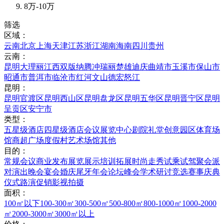
8万-10万
筛选
区域：
云南
北京
上海
天津
江苏
浙江
湖南
海南
四川
贵州
云南：
昆明
大理
丽江
西双版纳
腾冲
瑞丽
楚雄
迪庆
曲靖市
玉溪市
保山市
昭通市
普洱市
临沧市
红河
文山
德宏
怒江
昆明：
昆明官渡区
昆明西山区
昆明盘龙区
昆明五华区
昆明晋宁区
昆明
呈贡区
安宁市
类型：
五星级酒店
四星级酒店
会议展览中心
剧院礼堂
创意园区
体育场
馆
商超广场
度假村
艺术场馆
其他
目的：
常规会议
商业发布
展览展示
培训拓展
时尚走秀
试乘试驾
聚会派
对
演出晚会
宴会婚庆
尾牙年会
论坛峰会
学术研讨
竞选赛事
庆典
仪式
路演促销
影视拍摄
面积：
100㎡以下
100-300㎡
300-500㎡
500-800㎡
800-1000㎡
1000-2000
㎡
2000-3000㎡
3000㎡以上