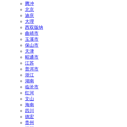
腾冲
北京
迪庆
大理
西双版纳
曲靖市
玉溪市
保山市
天津
昭通市
江苏
普洱市
浙江
湖南
临沧市
红河
文山
海南
四川
德宏
贵州