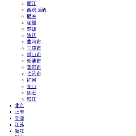
丽江
西双版纳
腾冲
瑞丽
楚雄
迪庆
曲靖市
玉溪市
保山市
昭通市
普洱市
临沧市
红河
文山
德宏
怒江
北京
上海
天津
江苏
浙江