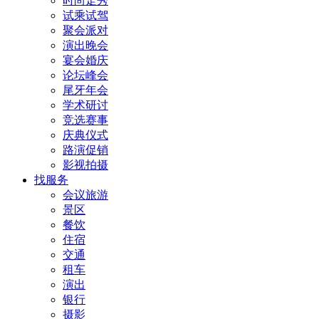
时尚走秀
试乘试驾
聚会派对
演出晚会
宴会婚庆
论坛峰会
尾牙年会
学术研讨
竞选赛事
庆典仪式
路演促销
影视拍摄
找服务
会议旅游
景区
餐饮
住宿
交通
租车
演出
银行
摄影