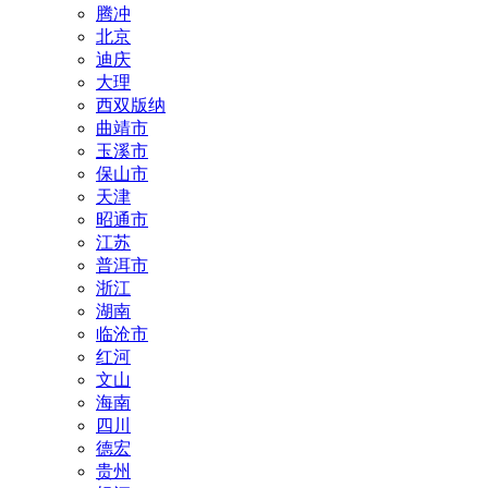
腾冲
北京
迪庆
大理
西双版纳
曲靖市
玉溪市
保山市
天津
昭通市
江苏
普洱市
浙江
湖南
临沧市
红河
文山
海南
四川
德宏
贵州