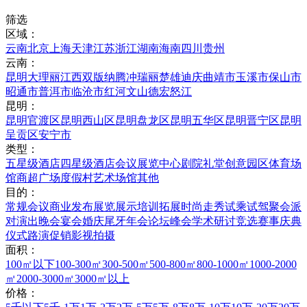
筛选
区域：
云南
北京
上海
天津
江苏
浙江
湖南
海南
四川
贵州
云南：
昆明
大理
丽江
西双版纳
腾冲
瑞丽
楚雄
迪庆
曲靖市
玉溪市
保山市
昭通市
普洱市
临沧市
红河
文山
德宏
怒江
昆明：
昆明官渡区
昆明西山区
昆明盘龙区
昆明五华区
昆明晋宁区
昆明
呈贡区
安宁市
类型：
五星级酒店
四星级酒店
会议展览中心
剧院礼堂
创意园区
体育场
馆
商超广场
度假村
艺术场馆
其他
目的：
常规会议
商业发布
展览展示
培训拓展
时尚走秀
试乘试驾
聚会派
对
演出晚会
宴会婚庆
尾牙年会
论坛峰会
学术研讨
竞选赛事
庆典
仪式
路演促销
影视拍摄
面积：
100㎡以下
100-300㎡
300-500㎡
500-800㎡
800-1000㎡
1000-2000
㎡
2000-3000㎡
3000㎡以上
价格：