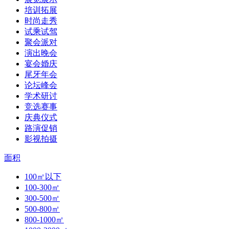
培训拓展
时尚走秀
试乘试驾
聚会派对
演出晚会
宴会婚庆
尾牙年会
论坛峰会
学术研讨
竞选赛事
庆典仪式
路演促销
影视拍摄
面积
100㎡以下
100-300㎡
300-500㎡
500-800㎡
800-1000㎡