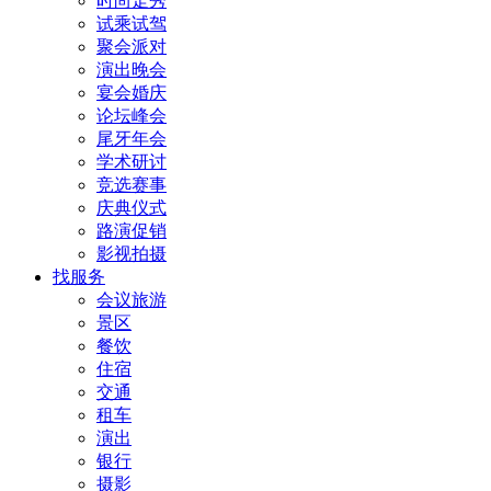
时尚走秀
试乘试驾
聚会派对
演出晚会
宴会婚庆
论坛峰会
尾牙年会
学术研讨
竞选赛事
庆典仪式
路演促销
影视拍摄
找服务
会议旅游
景区
餐饮
住宿
交通
租车
演出
银行
摄影