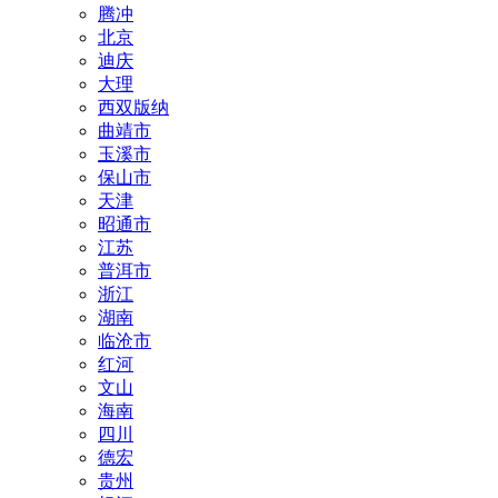
腾冲
北京
迪庆
大理
西双版纳
曲靖市
玉溪市
保山市
天津
昭通市
江苏
普洱市
浙江
湖南
临沧市
红河
文山
海南
四川
德宏
贵州