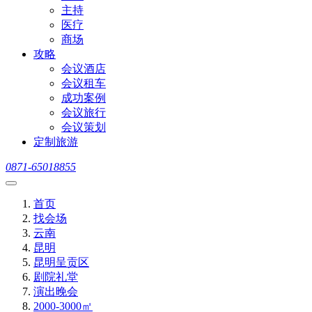
主持
医疗
商场
攻略
会议酒店
会议租车
成功案例
会议旅行
会议策划
定制旅游
0871-65018855
首页
找会场
云南
昆明
昆明呈贡区
剧院礼堂
演出晚会
2000-3000㎡