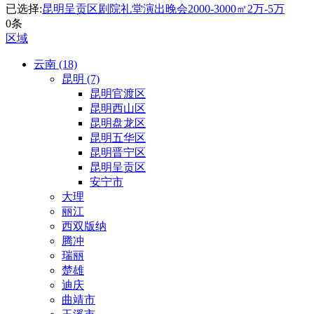
已选择:
昆明呈贡区
剧院礼堂
演出晚会
2000-3000㎡
2万-5万
0条
区域
云南 (18)
昆明 (7)
昆明官渡区
昆明西山区
昆明盘龙区
昆明五华区
昆明晋宁区
昆明呈贡区
安宁市
大理
丽江
西双版纳
腾冲
瑞丽
楚雄
迪庆
曲靖市