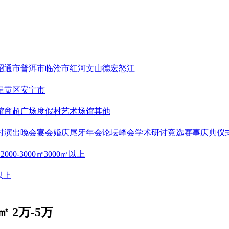
昭通市
普洱市
临沧市
红河
文山
德宏
怒江
呈贡区
安宁市
馆
商超广场
度假村
艺术场馆
其他
对
演出晚会
宴会婚庆
尾牙年会
论坛峰会
学术研讨
竞选赛事
庆典仪
㎡
2000-3000㎡
3000㎡以上
以上
㎡ 2万-5万