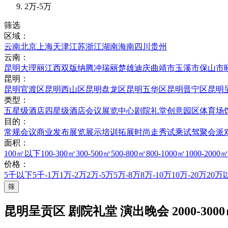
2万-5万
筛选
区域：
云南
北京
上海
天津
江苏
浙江
湖南
海南
四川
贵州
云南：
昆明
大理
丽江
西双版纳
腾冲
瑞丽
楚雄
迪庆
曲靖市
玉溪市
保山市
昆明：
昆明官渡区
昆明西山区
昆明盘龙区
昆明五华区
昆明晋宁区
昆明
类型：
五星级酒店
四星级酒店
会议展览中心
剧院礼堂
创意园区
体育场
目的：
常规会议
商业发布
展览展示
培训拓展
时尚走秀
试乘试驾
聚会派
面积：
100㎡以下
100-300㎡
300-500㎡
500-800㎡
800-1000㎡
1000-2000
价格：
5千以下
5千-1万
1万-2万
2万-5万
5万-8万
8万-10万
10万-20万
20万
筛
昆明呈贡区 剧院礼堂 演出晚会 2000-3000