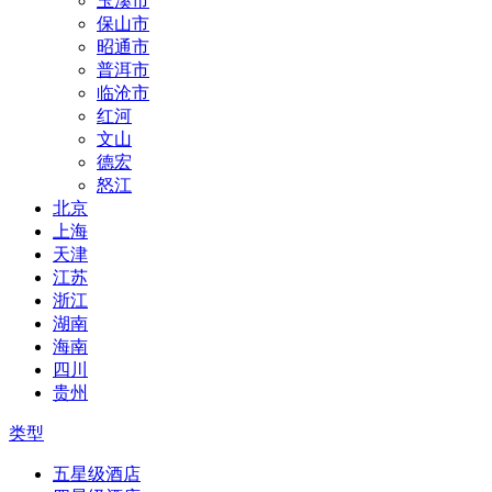
玉溪市
保山市
昭通市
普洱市
临沧市
红河
文山
德宏
怒江
北京
上海
天津
江苏
浙江
湖南
海南
四川
贵州
类型
五星级酒店