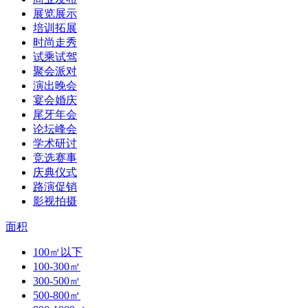
展览展示
培训拓展
时尚走秀
试乘试驾
聚会派对
演出晚会
宴会婚庆
尾牙年会
论坛峰会
学术研讨
竞选赛事
庆典仪式
路演促销
影视拍摄
面积
100㎡以下
100-300㎡
300-500㎡
500-800㎡