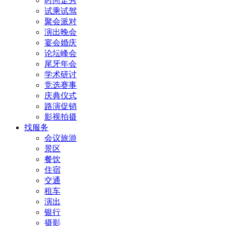
时尚走秀
试乘试驾
聚会派对
演出晚会
宴会婚庆
论坛峰会
尾牙年会
学术研讨
竞选赛事
庆典仪式
路演促销
影视拍摄
找服务
会议旅游
景区
餐饮
住宿
交通
租车
演出
银行
摄影