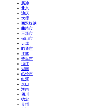
腾冲
北京
迪庆
大理
西双版纳
曲靖市
玉溪市
保山市
天津
昭通市
江苏
普洱市
浙江
湖南
临沧市
红河
文山
海南
四川
德宏
贵州