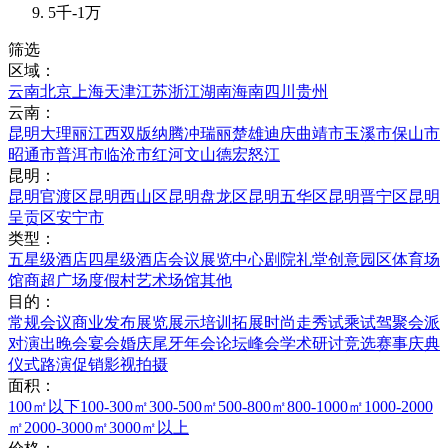
5千-1万
筛选
区域：
云南
北京
上海
天津
江苏
浙江
湖南
海南
四川
贵州
云南：
昆明
大理
丽江
西双版纳
腾冲
瑞丽
楚雄
迪庆
曲靖市
玉溪市
保山市
昭通市
普洱市
临沧市
红河
文山
德宏
怒江
昆明：
昆明官渡区
昆明西山区
昆明盘龙区
昆明五华区
昆明晋宁区
昆明
呈贡区
安宁市
类型：
五星级酒店
四星级酒店
会议展览中心
剧院礼堂
创意园区
体育场
馆
商超广场
度假村
艺术场馆
其他
目的：
常规会议
商业发布
展览展示
培训拓展
时尚走秀
试乘试驾
聚会派
对
演出晚会
宴会婚庆
尾牙年会
论坛峰会
学术研讨
竞选赛事
庆典
仪式
路演促销
影视拍摄
面积：
100㎡以下
100-300㎡
300-500㎡
500-800㎡
800-1000㎡
1000-2000
㎡
2000-3000㎡
3000㎡以上