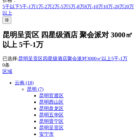
价格：
5千以下
5千-1万
1万-2万
2万-5万
5万-8万
8万-10万
10万-20万
20万
以上
筛
昆明呈贡区 四星级酒店 聚会派对 3000㎡
以上 5千-1万
已选择:
昆明呈贡区
四星级酒店
聚会派对
3000㎡以上
5千-1万
0条
区域
云南 (18)
昆明 (7)
昆明官渡区
昆明西山区
昆明盘龙区
昆明五华区
昆明晋宁区
昆明呈贡区
安宁市