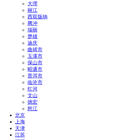
大理
丽江
西双版纳
腾冲
瑞丽
楚雄
迪庆
曲靖市
玉溪市
保山市
昭通市
普洱市
临沧市
红河
文山
德宏
怒江
北京
上海
天津
江苏