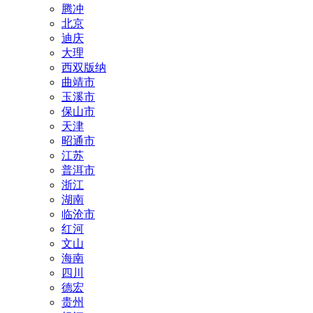
腾冲
北京
迪庆
大理
西双版纳
曲靖市
玉溪市
保山市
天津
昭通市
江苏
普洱市
浙江
湖南
临沧市
红河
文山
海南
四川
德宏
贵州