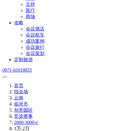
主持
医疗
商场
攻略
会议酒店
会议租车
成功案例
会议旅行
会议策划
定制旅游
0871-65018855
首页
找会场
云南
临沧市
创意园区
竞选赛事
2000-3000㎡
1万-2万