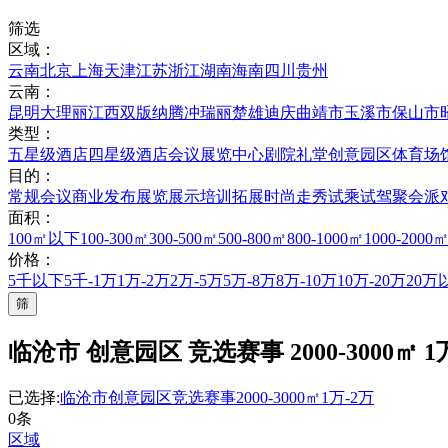
筛选
区域：
云南
北京
上海
天津
江苏
浙江
湖南
海南
四川
贵州
云南：
昆明
大理
丽江
西双版纳
腾冲
瑞丽
楚雄
迪庆
曲靖市
玉溪市
保山市
类型：
五星级酒店
四星级酒店
会议展览中心
剧院礼堂
创意园区
体育场
目的：
常规会议
商业发布
展览展示
培训拓展
时尚走秀
试乘试驾
聚会派
面积：
100㎡以下
100-300㎡
300-500㎡
500-800㎡
800-1000㎡
1000-2000
价格：
5千以下
5千-1万
1万-2万
2万-5万
5万-8万
8万-10万
10万-20万
20万
筛
临沧市 创意园区 竞选赛事 2000-3000㎡ 1
已选择:
临沧市
创意园区
竞选赛事
2000-3000㎡
1万-2万
0条
区域