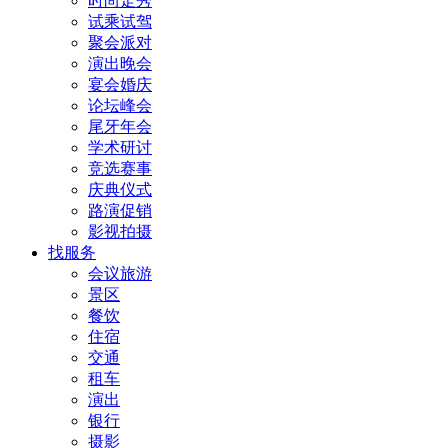
时尚走秀
试乘试驾
聚会派对
演出晚会
宴会婚庆
论坛峰会
尾牙年会
学术研讨
竞选赛事
庆典仪式
路演促销
影视拍摄
找服务
会议旅游
景区
餐饮
住宿
交通
租车
演出
银行
摄影