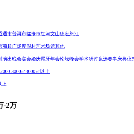
昭通市
普洱市
临沧市
红河
文山
德宏
怒江
馆
商超广场
度假村
艺术场馆
其他
对
演出晚会
宴会婚庆
尾牙年会
论坛峰会
学术研讨
竞选赛事
庆典仪
㎡
2000-3000㎡
3000㎡以上
以上
万-2万