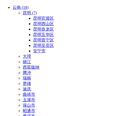
云南 (18)
昆明 (7)
昆明官渡区
昆明西山区
昆明盘龙区
昆明五华区
昆明晋宁区
昆明呈贡区
安宁市
大理
丽江
西双版纳
腾冲
瑞丽
楚雄
迪庆
曲靖市
玉溪市
保山市
昭通市