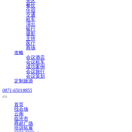
景区
餐饮
住宿
交通
租车
演出
银行
摄影
主持
医疗
商场
攻略
会议酒店
会议租车
成功案例
会议旅行
会议策划
定制旅游
0871-65018855
首页
找会场
云南
临沧市
商超广场
培训拓展