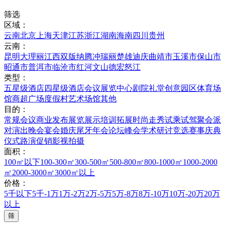
筛选
区域：
云南
北京
上海
天津
江苏
浙江
湖南
海南
四川
贵州
云南：
昆明
大理
丽江
西双版纳
腾冲
瑞丽
楚雄
迪庆
曲靖市
玉溪市
保山市
昭通市
普洱市
临沧市
红河
文山
德宏
怒江
类型：
五星级酒店
四星级酒店
会议展览中心
剧院礼堂
创意园区
体育场
馆
商超广场
度假村
艺术场馆
其他
目的：
常规会议
商业发布
展览展示
培训拓展
时尚走秀
试乘试驾
聚会派
对
演出晚会
宴会婚庆
尾牙年会
论坛峰会
学术研讨
竞选赛事
庆典
仪式
路演促销
影视拍摄
面积：
100㎡以下
100-300㎡
300-500㎡
500-800㎡
800-1000㎡
1000-2000
㎡
2000-3000㎡
3000㎡以上
价格：
5千以下
5千-1万
1万-2万
2万-5万
5万-8万
8万-10万
10万-20万
20万
以上
筛