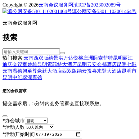
Copyright © 2026
云南会议服务网
滇ICP备2023002089号
滇公网安备53011102001464号
云南会议服务网
搜索
热门搜索:
云南
西双版纳
景洪
万达
悦榕庄
洲际
索菲特
昆明
丽江
迪庆
会议室
楚雄
昆明索菲特大酒店
昆明云安会都酒店
昆明七彩
云南温德姆至尊豪廷大酒店
西双版纳云投喜来登大酒店
昆明市
昆明中维翠湖宾馆
您的会议需求
提交需求后，5分钟内会务管家会直接联系您。
*
办会城市
*
活动人数
*
活动开始时间