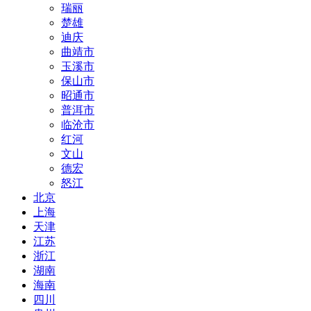
瑞丽
楚雄
迪庆
曲靖市
玉溪市
保山市
昭通市
普洱市
临沧市
红河
文山
德宏
怒江
北京
上海
天津
江苏
浙江
湖南
海南
四川