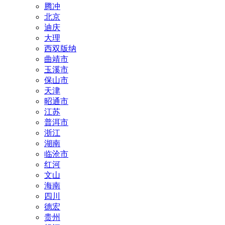
腾冲
北京
迪庆
大理
西双版纳
曲靖市
玉溪市
保山市
天津
昭通市
江苏
普洱市
浙江
湖南
临沧市
红河
文山
海南
四川
德宏
贵州