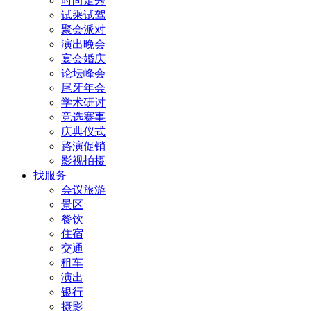
时尚走秀
试乘试驾
聚会派对
演出晚会
宴会婚庆
论坛峰会
尾牙年会
学术研讨
竞选赛事
庆典仪式
路演促销
影视拍摄
找服务
会议旅游
景区
餐饮
住宿
交通
租车
演出
银行
摄影