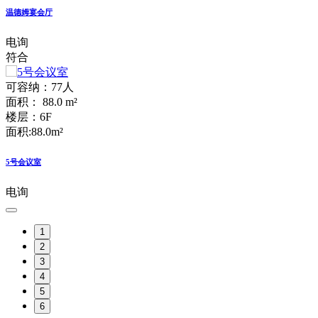
温德姆宴会厅
电询
符合
可容纳：77人
面积： 88.0 m²
楼层：6F
面积:88.0m²
5号会议室
电询
1
2
3
4
5
6