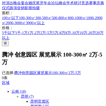
对
演出晚会
宴会婚庆
尾牙年会
论坛峰会
学术研讨
竞选赛事
庆典
仪式
路演促销
影视拍摄
面积：
100㎡以下
100-300㎡
300-500㎡
500-800㎡
800-1000㎡
1000-2000
㎡
2000-3000㎡
3000㎡以上
价格：
5千以下
5千-1万
1万-2万
2万-5万
5万-8万
8万-10万
10万-20万
20万
以上
筛
腾冲 创意园区 展览展示 100-300㎡ 2万-5
万
已选择:
腾冲
创意园区
展览展示
100-300㎡
2万-5万
0条
区域
云南 (18)
昆明 (7)
昆明官渡区