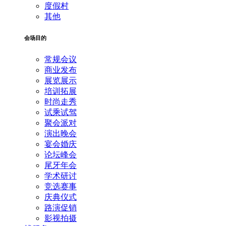
度假村
其他
会场目的
常规会议
商业发布
展览展示
培训拓展
时尚走秀
试乘试驾
聚会派对
演出晚会
宴会婚庆
论坛峰会
尾牙年会
学术研讨
竞选赛事
庆典仪式
路演促销
影视拍摄