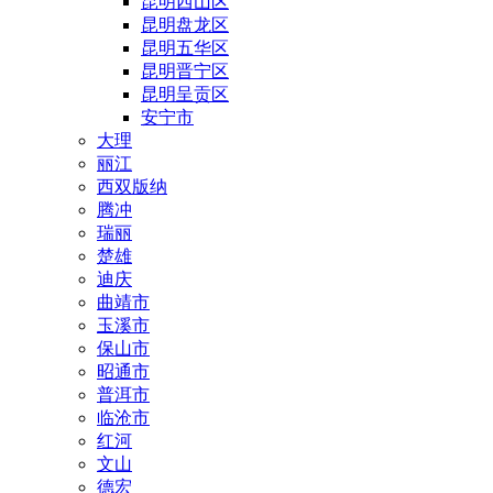
昆明西山区
昆明盘龙区
昆明五华区
昆明晋宁区
昆明呈贡区
安宁市
大理
丽江
西双版纳
腾冲
瑞丽
楚雄
迪庆
曲靖市
玉溪市
保山市
昭通市
普洱市
临沧市
红河
文山
德宏