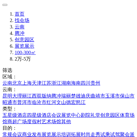
首页
找会场
云南
腾冲
创意园区
展览展示
100-300㎡
2万-5万
筛选
区域：
云南
北京
上海
天津
江苏
浙江
湖南
海南
四川
贵州
云南：
昆明
大理
丽江
西双版纳
腾冲
瑞丽
楚雄
迪庆
曲靖市
玉溪市
保山市
昭通市
普洱市
临沧市
红河
文山
德宏
怒江
类型：
五星级酒店
四星级酒店
会议展览中心
剧院礼堂
创意园区
体育场
馆
商超广场
度假村
艺术场馆
其他
目的：
常规会议
商业发布
展览展示
培训拓展
时尚走秀
试乘试驾
聚会派