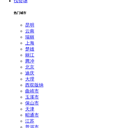
找会场
热门城市
昆明
云南
瑞丽
上海
楚雄
丽江
腾冲
北京
迪庆
大理
西双版纳
曲靖市
玉溪市
保山市
天津
昭通市
江苏
普洱市