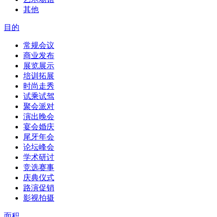
其他
目的
常规会议
商业发布
展览展示
培训拓展
时尚走秀
试乘试驾
聚会派对
演出晚会
宴会婚庆
尾牙年会
论坛峰会
学术研讨
竞选赛事
庆典仪式
路演促销
影视拍摄
面积