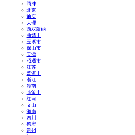
腾冲
北京
迪庆
大理
西双版纳
曲靖市
玉溪市
保山市
天津
昭通市
江苏
普洱市
浙江
湖南
临沧市
红河
文山
海南
四川
德宏
贵州