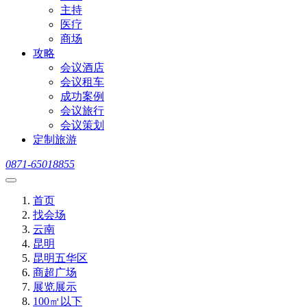
主持
医疗
商场
攻略
会议酒店
会议租车
成功案例
会议旅行
会议策划
定制旅游
0871-65018855
首页
找会场
云南
昆明
昆明五华区
商超广场
展览展示
100㎡以下