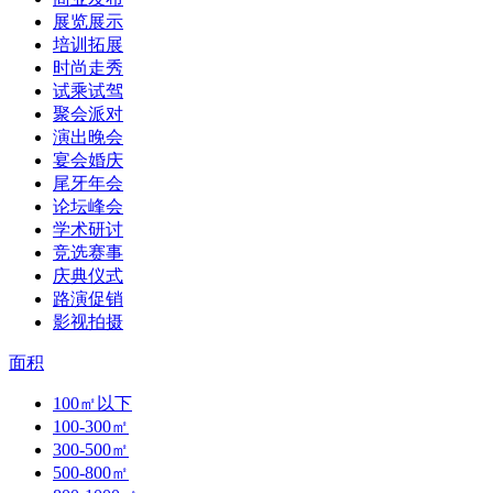
展览展示
培训拓展
时尚走秀
试乘试驾
聚会派对
演出晚会
宴会婚庆
尾牙年会
论坛峰会
学术研讨
竞选赛事
庆典仪式
路演促销
影视拍摄
面积
100㎡以下
100-300㎡
300-500㎡
500-800㎡