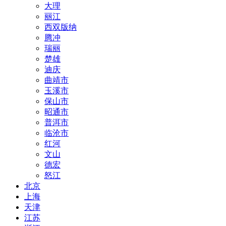
大理
丽江
西双版纳
腾冲
瑞丽
楚雄
迪庆
曲靖市
玉溪市
保山市
昭通市
普洱市
临沧市
红河
文山
德宏
怒江
北京
上海
天津
江苏