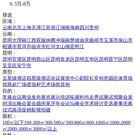
5万-8万
筛选
区域：
云南
北京
上海
天津
江苏
浙江
湖南
海南
四川
贵州
云南：
昆明
大理
丽江
西双版纳
腾冲
瑞丽
楚雄
迪庆
曲靖市
玉溪市
保山市
昭通市
普洱市
临沧市
红河
文山
德宏
怒江
昆明：
昆明官渡区
昆明西山区
昆明盘龙区
昆明五华区
昆明晋宁区
昆明
呈贡区
安宁市
类型：
五星级酒店
四星级酒店
会议展览中心
剧院礼堂
创意园区
体育场
馆
商超广场
度假村
艺术场馆
其他
目的：
常规会议
商业发布
展览展示
培训拓展
时尚走秀
试乘试驾
聚会派
对
演出晚会
宴会婚庆
尾牙年会
论坛峰会
学术研讨
竞选赛事
庆典
仪式
路演促销
影视拍摄
面积：
100㎡以下
100-300㎡
300-500㎡
500-800㎡
800-1000㎡
1000-2000
㎡
2000-3000㎡
3000㎡以上