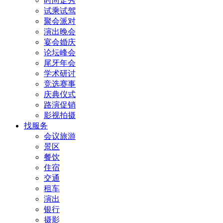
时尚走秀
试乘试驾
聚会派对
演出晚会
宴会婚庆
论坛峰会
尾牙年会
学术研讨
竞选赛事
庆典仪式
路演促销
影视拍摄
找服务
会议旅游
景区
餐饮
住宿
交通
租车
演出
银行
摄影