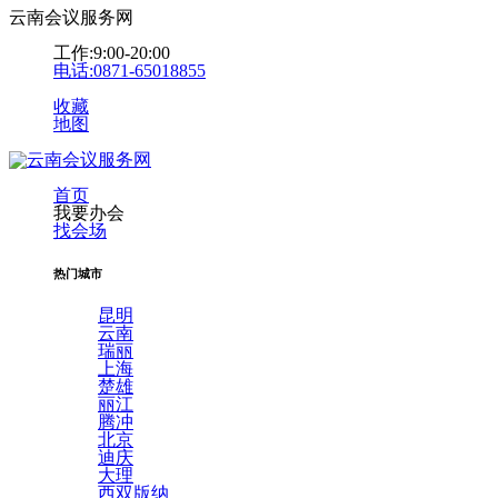
云南会议服务网
工作:9:00-20:00
电话:0871-65018855
收藏
地图
首页
我要办会
找会场
热门城市
昆明
云南
瑞丽
上海
楚雄
丽江
腾冲
北京
迪庆
大理
西双版纳