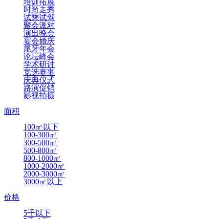
培训拓展
时尚走秀
试乘试驾
聚会派对
演出晚会
宴会婚庆
尾牙年会
论坛峰会
学术研讨
竞选赛事
庆典仪式
路演促销
影视拍摄
面积
100㎡以下
100-300㎡
300-500㎡
500-800㎡
800-1000㎡
1000-2000㎡
2000-3000㎡
3000㎡以上
价格
5千以下