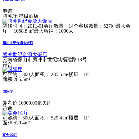
电询
腾冲/五星级酒店
装修时间：2011-01
会厅数量：14个
客房数量：527间
最大会
厅： 1058.8 m²
最大容纳：1000人
腾冲世纪金源大饭店
腾冲世纪金源大饭店
云南省保山市腾冲市世纪城福建路18号
符合
可容纳：300人
面积： 285.5 m²
楼层：1F
面积:285.5m²
国际厅
参考价:
10000.00
元/天起
符合
可容纳：500人
面积： 529.4 m²
楼层：1F
面积:529.4m²
宴会1/2厅