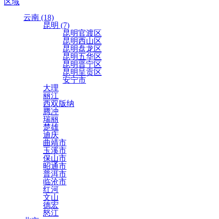
区域
云南 (18)
昆明 (7)
昆明官渡区
昆明西山区
昆明盘龙区
昆明五华区
昆明晋宁区
昆明呈贡区
安宁市
大理
丽江
西双版纳
腾冲
瑞丽
楚雄
迪庆
曲靖市
玉溪市
保山市
昭通市
普洱市
临沧市
红河
文山
德宏
怒江