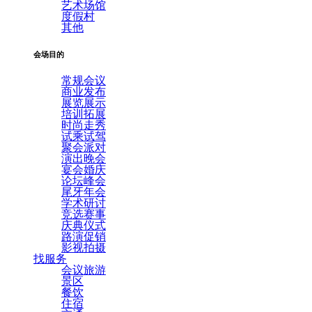
艺术场馆
度假村
其他
会场目的
常规会议
商业发布
展览展示
培训拓展
时尚走秀
试乘试驾
聚会派对
演出晚会
宴会婚庆
论坛峰会
尾牙年会
学术研讨
竞选赛事
庆典仪式
路演促销
影视拍摄
找服务
会议旅游
景区
餐饮
住宿