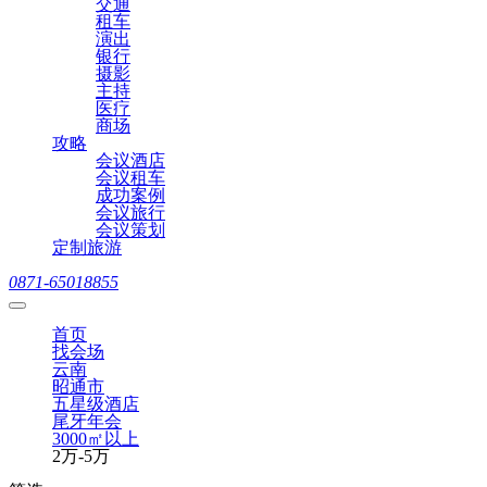
交通
租车
演出
银行
摄影
主持
医疗
商场
攻略
会议酒店
会议租车
成功案例
会议旅行
会议策划
定制旅游
0871-65018855
首页
找会场
云南
昭通市
五星级酒店
尾牙年会
3000㎡以上
2万-5万