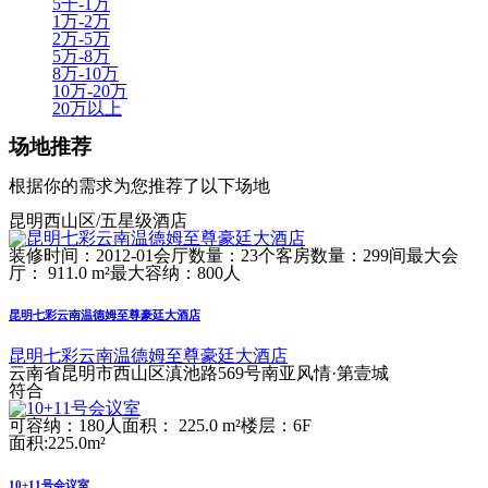
5千-1万
1万-2万
2万-5万
5万-8万
8万-10万
10万-20万
20万以上
场地推荐
根据你的需求为您推荐了以下场地
昆明西山区/五星级酒店
装修时间：2012-01
会厅数量：23个
客房数量：299间
最大会
厅： 911.0 m²
最大容纳：800人
昆明七彩云南温德姆至尊豪廷大酒店
昆明七彩云南温德姆至尊豪廷大酒店
云南省昆明市西山区滇池路569号南亚风情·第壹城
符合
可容纳：180人
面积： 225.0 m²
楼层：6F
面积:225.0m²
10+11号会议室