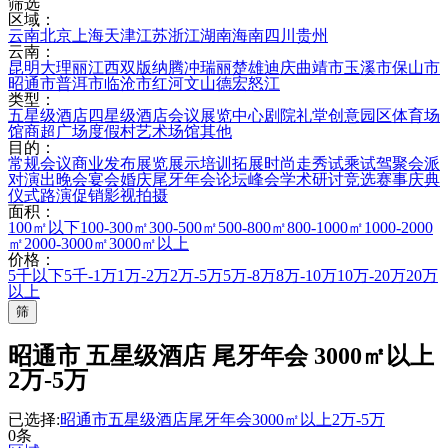
筛选
区域：
云南
北京
上海
天津
江苏
浙江
湖南
海南
四川
贵州
云南：
昆明
大理
丽江
西双版纳
腾冲
瑞丽
楚雄
迪庆
曲靖市
玉溪市
保山市
昭通市
普洱市
临沧市
红河
文山
德宏
怒江
类型：
五星级酒店
四星级酒店
会议展览中心
剧院礼堂
创意园区
体育场
馆
商超广场
度假村
艺术场馆
其他
目的：
常规会议
商业发布
展览展示
培训拓展
时尚走秀
试乘试驾
聚会派
对
演出晚会
宴会婚庆
尾牙年会
论坛峰会
学术研讨
竞选赛事
庆典
仪式
路演促销
影视拍摄
面积：
100㎡以下
100-300㎡
300-500㎡
500-800㎡
800-1000㎡
1000-2000
㎡
2000-3000㎡
3000㎡以上
价格：
5千以下
5千-1万
1万-2万
2万-5万
5万-8万
8万-10万
10万-20万
20万
以上
筛
昭通市 五星级酒店 尾牙年会 3000㎡以上
2万-5万
已选择:
昭通市
五星级酒店
尾牙年会
3000㎡以上
2万-5万
0条