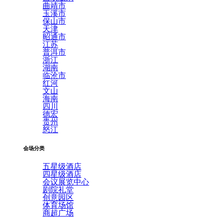
曲靖市
玉溪市
保山市
天津
昭通市
江苏
普洱市
浙江
湖南
临沧市
红河
文山
海南
四川
德宏
贵州
怒江
会场分类
五星级酒店
四星级酒店
会议展览中心
剧院礼堂
创意园区
体育场馆
商超广场