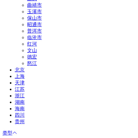
曲靖市
玉溪市
保山市
昭通市
普洱市
临沧市
红河
文山
德宏
怒江
北京
上海
天津
江苏
浙江
湖南
海南
四川
贵州
类型