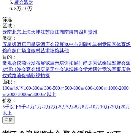
聚会派对
8万-10万
筛选
区域：
云南
北京
上海
天津
江苏
浙江
湖南
海南
四川
贵州
类型：
五星级酒店
四星级酒店
会议展览中心
剧院礼堂
创意园区
体育场
馆
商超广场
度假村
艺术场馆
其他
目的：
常规会议
商业发布
展览展示
培训拓展
时尚走秀
试乘试驾
聚会派
对
演出晚会
宴会婚庆
尾牙年会
论坛峰会
学术研讨
竞选赛事
庆典
仪式
路演促销
影视拍摄
面积：
100㎡以下
100-300㎡
300-500㎡
500-800㎡
800-1000㎡
1000-2000
㎡
2000-3000㎡
3000㎡以上
价格：
5千以下
5千-1万
1万-2万
2万-5万
5万-8万
8万-10万
10万-20万
20万
以上
筛