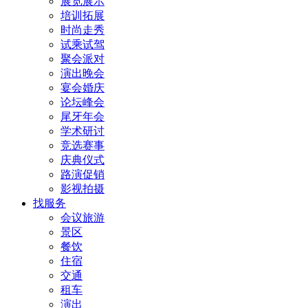
展览展示
培训拓展
时尚走秀
试乘试驾
聚会派对
演出晚会
宴会婚庆
论坛峰会
尾牙年会
学术研讨
竞选赛事
庆典仪式
路演促销
影视拍摄
找服务
会议旅游
景区
餐饮
住宿
交通
租车
演出