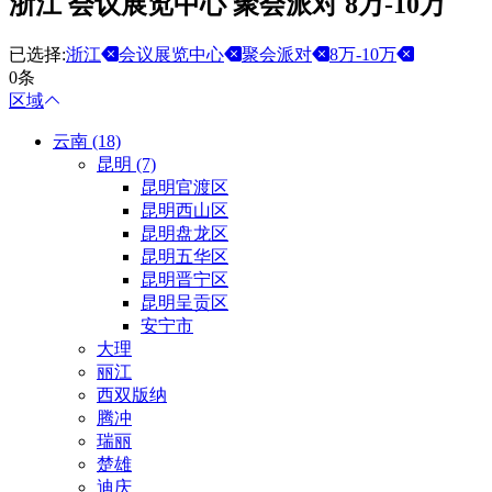
浙江 会议展览中心 聚会派对 8万-10万
已选择:
浙江
会议展览中心
聚会派对
8万-10万
0条
区域
云南 (18)
昆明 (7)
昆明官渡区
昆明西山区
昆明盘龙区
昆明五华区
昆明晋宁区
昆明呈贡区
安宁市
大理
丽江
西双版纳
腾冲
瑞丽
楚雄
迪庆