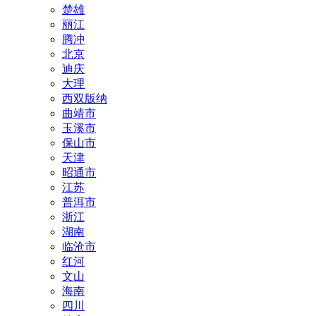
楚雄
丽江
腾冲
北京
迪庆
大理
西双版纳
曲靖市
玉溪市
保山市
天津
昭通市
江苏
普洱市
浙江
湖南
临沧市
红河
文山
海南
四川