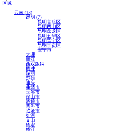
区域
云南 (18)
昆明 (7)
昆明官渡区
昆明西山区
昆明盘龙区
昆明五华区
昆明晋宁区
昆明呈贡区
安宁市
大理
丽江
西双版纳
腾冲
瑞丽
楚雄
迪庆
曲靖市
玉溪市
保山市
昭通市
普洱市
临沧市
红河
文山
德宏
怒江