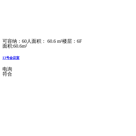
可容纳：60人
面积： 60.6 m²
楼层：6F
面积:60.6m²
13号会议室
电询
符合