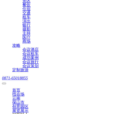
景区
餐饮
住宿
交通
租车
演出
银行
摄影
主持
医疗
商场
攻略
会议酒店
会议租车
成功案例
会议旅行
会议策划
定制旅游
0871-65018855
首页
找会场
云南
保山市
创意园区
展览展示