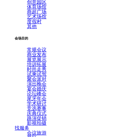
创意园区
体育场馆
商超广场
艺术场馆
度假村
其他
会场目的
常规会议
商业发布
展览展示
培训拓展
时尚走秀
试乘试驾
聚会派对
演出晚会
宴会婚庆
论坛峰会
尾牙年会
学术研讨
竞选赛事
庆典仪式
路演促销
影视拍摄
找服务
会议旅游