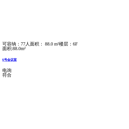
可容纳：77人
面积： 88.0 m²
楼层：6F
面积:88.0m²
6号会议室
电询
符合