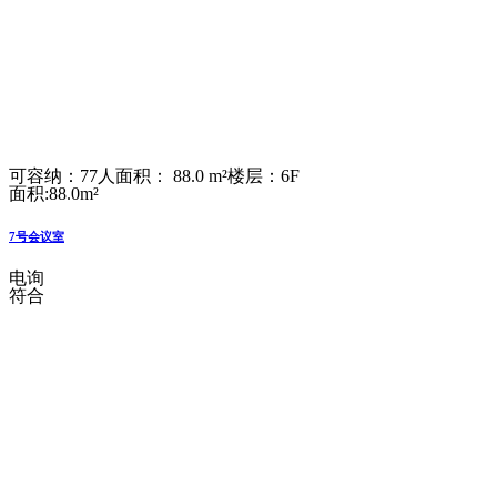
可容纳：77人
面积： 88.0 m²
楼层：6F
面积:88.0m²
7号会议室
电询
符合