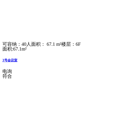
可容纳：40人
面积： 67.1 m²
楼层：6F
面积:67.1m²
3号会议室
电询
符合