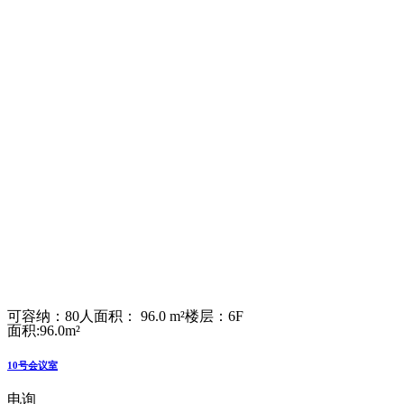
可容纳：80人
面积： 96.0 m²
楼层：6F
面积:96.0m²
10号会议室
电询