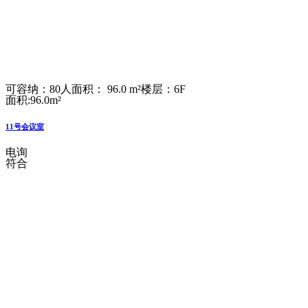
可容纳：80人
面积： 96.0 m²
楼层：6F
面积:96.0m²
11号会议室
电询
符合