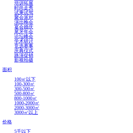
培训拓展
时尚走秀
试乘试驾
聚会派对
演出晚会
宴会婚庆
尾牙年会
论坛峰会
学术研讨
竞选赛事
庆典仪式
路演促销
影视拍摄
面积
100㎡以下
100-300㎡
300-500㎡
500-800㎡
800-1000㎡
1000-2000㎡
2000-3000㎡
3000㎡以上
价格
5千以下