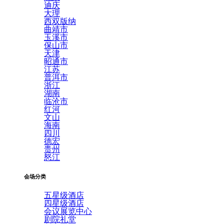
迪庆
大理
西双版纳
曲靖市
玉溪市
保山市
天津
昭通市
江苏
普洱市
浙江
湖南
临沧市
红河
文山
海南
四川
德宏
贵州
怒江
会场分类
五星级酒店
四星级酒店
会议展览中心
剧院礼堂