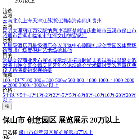
20万以上
筛选
区域：
云南
北京
上海
天津
江苏
浙江
湖南
海南
四川
贵州
云南：
昆明
大理
丽江
西双版纳
腾冲
瑞丽
楚雄
迪庆
曲靖市
玉溪市
保山市
昭通市
普洱市
临沧市
红河
文山
德宏
怒江
类型：
五星级酒店
四星级酒店
会议展览中心
剧院礼堂
创意园区
体育场
馆
商超广场
度假村
艺术场馆
其他
目的：
常规会议
商业发布
展览展示
培训拓展
时尚走秀
试乘试驾
聚会派
对
演出晚会
宴会婚庆
尾牙年会
论坛峰会
学术研讨
竞选赛事
庆典
仪式
路演促销
影视拍摄
面积：
100㎡以下
100-300㎡
300-500㎡
500-800㎡
800-1000㎡
1000-2000
㎡
2000-3000㎡
3000㎡以上
价格：
5千以下
5千-1万
1万-2万
2万-5万
5万-8万
8万-10万
10万-20万
20万
以上
筛
保山市 创意园区 展览展示 20万以上
已选择:
保山市
创意园区
展览展示
20万以上
0条