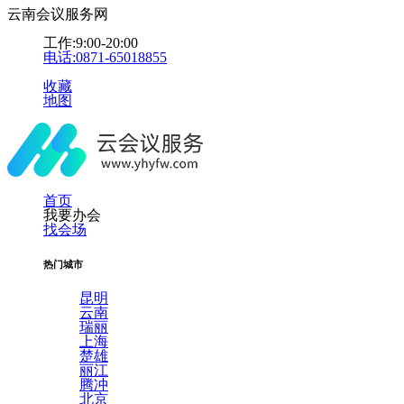
云南会议服务网
工作:9:00-20:00
电话:0871-65018855
收藏
地图
首页
我要办会
找会场
热门城市
昆明
云南
瑞丽
上海
楚雄
丽江
腾冲
北京