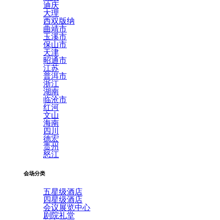
迪庆
大理
西双版纳
曲靖市
玉溪市
保山市
天津
昭通市
江苏
普洱市
浙江
湖南
临沧市
红河
文山
海南
四川
德宏
贵州
怒江
会场分类
五星级酒店
四星级酒店
会议展览中心
剧院礼堂