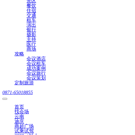
景区
餐饮
住宿
交通
租车
演出
银行
摄影
主持
医疗
商场
攻略
会议酒店
会议租车
成功案例
会议旅行
会议策划
定制旅游
0871-65018855
首页
找会场
云南
迪庆
商超广场
试乘试驾