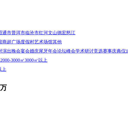
昭通市
普洱市
临沧市
红河
文山
德宏
怒江
馆
商超广场
度假村
艺术场馆
其他
对
演出晚会
宴会婚庆
尾牙年会
论坛峰会
学术研讨
竞选赛事
庆典仪
㎡
2000-3000㎡
3000㎡以上
以上
5万