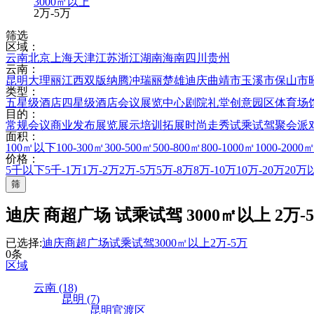
3000㎡以上
2万-5万
筛选
区域：
云南
北京
上海
天津
江苏
浙江
湖南
海南
四川
贵州
云南：
昆明
大理
丽江
西双版纳
腾冲
瑞丽
楚雄
迪庆
曲靖市
玉溪市
保山市
类型：
五星级酒店
四星级酒店
会议展览中心
剧院礼堂
创意园区
体育场
目的：
常规会议
商业发布
展览展示
培训拓展
时尚走秀
试乘试驾
聚会派
面积：
100㎡以下
100-300㎡
300-500㎡
500-800㎡
800-1000㎡
1000-2000
价格：
5千以下
5千-1万
1万-2万
2万-5万
5万-8万
8万-10万
10万-20万
20万
筛
迪庆 商超广场 试乘试驾 3000㎡以上 2万-
已选择:
迪庆
商超广场
试乘试驾
3000㎡以上
2万-5万
0条
区域
云南 (18)
昆明 (7)
昆明官渡区