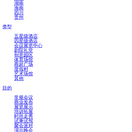
湖南
海南
四川
贵州
类型
五星级酒店
四星级酒店
会议展览中心
剧院礼堂
创意园区
体育场馆
商超广场
度假村
艺术场馆
其他
目的
常规会议
商业发布
展览展示
培训拓展
时尚走秀
试乘试驾
聚会派对
演出晚会