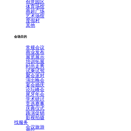
创意园区
体育场馆
商超广场
艺术场馆
度假村
其他
会场目的
常规会议
商业发布
展览展示
培训拓展
时尚走秀
试乘试驾
聚会派对
演出晚会
宴会婚庆
论坛峰会
尾牙年会
学术研讨
竞选赛事
庆典仪式
路演促销
影视拍摄
找服务
会议旅游