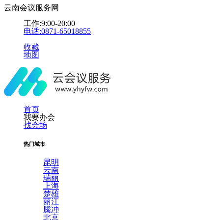
云南会议服务网
工作:9:00-20:00
电话:0871-65018855
收藏
地图
首页
我要办会
找会场
热门城市
昆明
云南
瑞丽
上海
楚雄
丽江
腾冲
北京