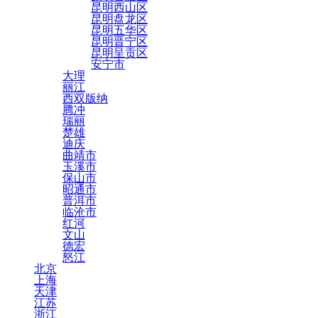
昆明西山区
昆明盘龙区
昆明五华区
昆明晋宁区
昆明呈贡区
安宁市
大理
丽江
西双版纳
腾冲
瑞丽
楚雄
迪庆
曲靖市
玉溪市
保山市
昭通市
普洱市
临沧市
红河
文山
德宏
怒江
北京
上海
天津
江苏
浙江