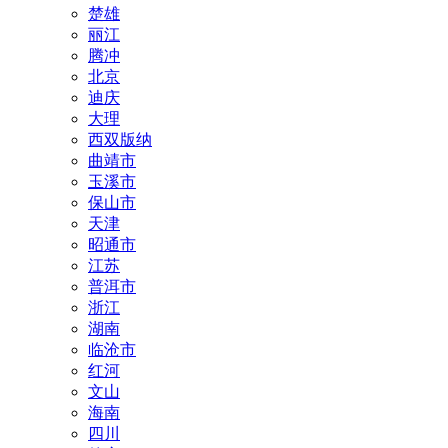
楚雄
丽江
腾冲
北京
迪庆
大理
西双版纳
曲靖市
玉溪市
保山市
天津
昭通市
江苏
普洱市
浙江
湖南
临沧市
红河
文山
海南
四川