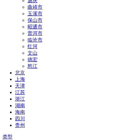
迪庆
曲靖市
玉溪市
保山市
昭通市
普洱市
临沧市
红河
文山
德宏
怒江
北京
上海
天津
江苏
浙江
湖南
海南
四川
贵州
类型