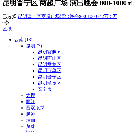
昆明晋宁区 商超广场 演出晚会 800-1000㎡
已选择:
昆明晋宁区
商超广场
演出晚会
800-1000㎡
2万-5万
0条
区域
云南 (18)
昆明 (7)
昆明官渡区
昆明西山区
昆明盘龙区
昆明五华区
昆明晋宁区
昆明呈贡区
安宁市
大理
丽江
西双版纳
腾冲
瑞丽
楚雄