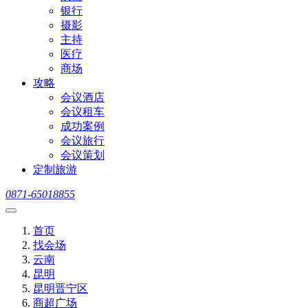
银行
摄影
主持
医疗
商场
攻略
会议酒店
会议租车
成功案例
会议旅行
会议策划
定制旅游
0871-65018855
首页
找会场
云南
昆明
昆明晋宁区
商超广场