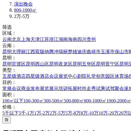
演出晚会
800-1000㎡
2万-5万
筛选
区域：
云南
北京
上海
天津
江苏
浙江
湖南
海南
四川
贵州
云南：
昆明
大理
丽江
西双版纳
腾冲
瑞丽
楚雄
迪庆
曲靖市
玉溪市
保山市
昆明：
昆明官渡区
昆明西山区
昆明盘龙区
昆明五华区
昆明晋宁区
昆明
类型：
五星级酒店
四星级酒店
会议展览中心
剧院礼堂
创意园区
体育场
目的：
常规会议
商业发布
展览展示
培训拓展
时尚走秀
试乘试驾
聚会派
面积：
100㎡以下
100-300㎡
300-500㎡
500-800㎡
800-1000㎡
1000-2000
价格：
5千以下
5千-1万
1万-2万
2万-5万
5万-8万
8万-10万
10万-20万
20万
筛