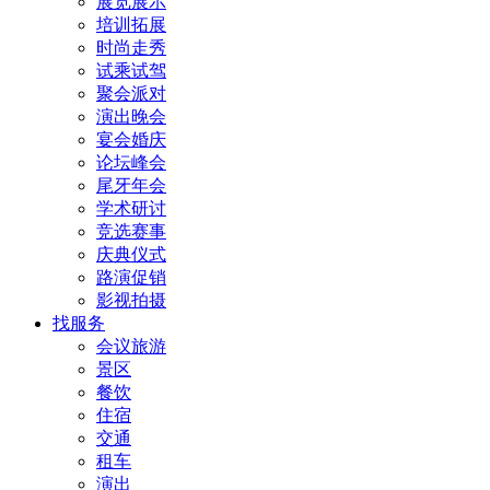
展览展示
培训拓展
时尚走秀
试乘试驾
聚会派对
演出晚会
宴会婚庆
论坛峰会
尾牙年会
学术研讨
竞选赛事
庆典仪式
路演促销
影视拍摄
找服务
会议旅游
景区
餐饮
住宿
交通
租车
演出