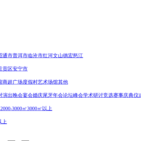
昭通市
普洱市
临沧市
红河
文山
德宏
怒江
呈贡区
安宁市
馆
商超广场
度假村
艺术场馆
其他
对
演出晚会
宴会婚庆
尾牙年会
论坛峰会
学术研讨
竞选赛事
庆典仪
㎡
2000-3000㎡
3000㎡以上
以上