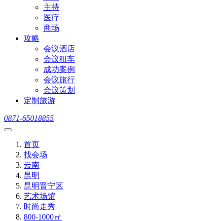
主持
医疗
商场
攻略
会议酒店
会议租车
成功案例
会议旅行
会议策划
定制旅游
0871-65018855
首页
找会场
云南
昆明
昆明晋宁区
艺术场馆
时尚走秀
800-1000㎡