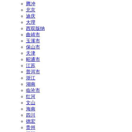
腾冲
北京
迪庆
大理
西双版纳
曲靖市
玉溪市
保山市
天津
昭通市
江苏
普洱市
浙江
湖南
临沧市
红河
文山
海南
四川
德宏
贵州