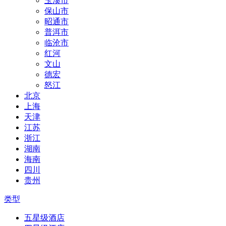
玉溪市
保山市
昭通市
普洱市
临沧市
红河
文山
德宏
怒江
北京
上海
天津
江苏
浙江
湖南
海南
四川
贵州
类型
五星级酒店