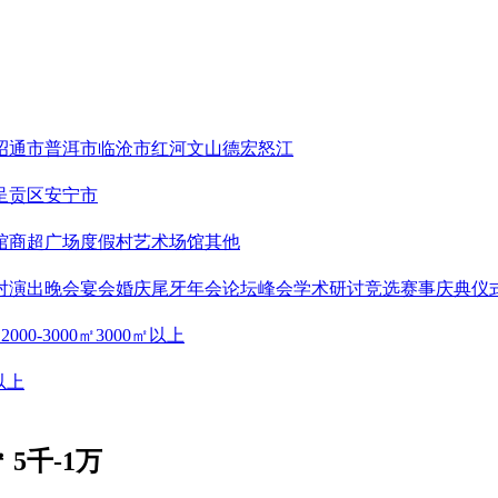
昭通市
普洱市
临沧市
红河
文山
德宏
怒江
呈贡区
安宁市
馆
商超广场
度假村
艺术场馆
其他
对
演出晚会
宴会婚庆
尾牙年会
论坛峰会
学术研讨
竞选赛事
庆典仪
㎡
2000-3000㎡
3000㎡以上
以上
 5千-1万