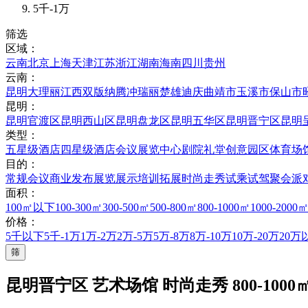
5千-1万
筛选
区域：
云南
北京
上海
天津
江苏
浙江
湖南
海南
四川
贵州
云南：
昆明
大理
丽江
西双版纳
腾冲
瑞丽
楚雄
迪庆
曲靖市
玉溪市
保山市
昆明：
昆明官渡区
昆明西山区
昆明盘龙区
昆明五华区
昆明晋宁区
昆明
类型：
五星级酒店
四星级酒店
会议展览中心
剧院礼堂
创意园区
体育场
目的：
常规会议
商业发布
展览展示
培训拓展
时尚走秀
试乘试驾
聚会派
面积：
100㎡以下
100-300㎡
300-500㎡
500-800㎡
800-1000㎡
1000-2000
价格：
5千以下
5千-1万
1万-2万
2万-5万
5万-8万
8万-10万
10万-20万
20万
筛
昆明晋宁区 艺术场馆 时尚走秀 800-1000㎡