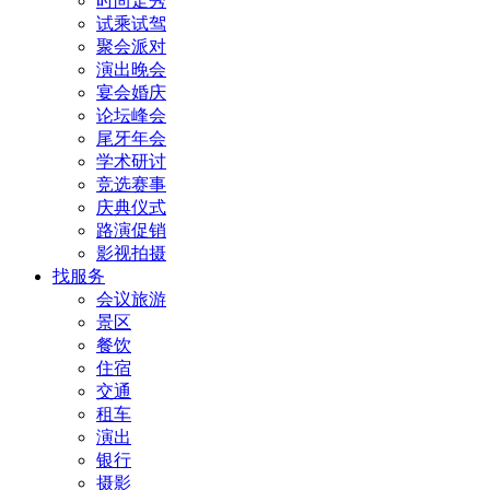
时尚走秀
试乘试驾
聚会派对
演出晚会
宴会婚庆
论坛峰会
尾牙年会
学术研讨
竞选赛事
庆典仪式
路演促销
影视拍摄
找服务
会议旅游
景区
餐饮
住宿
交通
租车
演出
银行
摄影