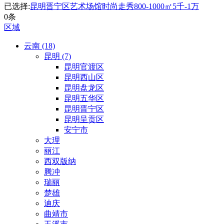
已选择:
昆明晋宁区
艺术场馆
时尚走秀
800-1000㎡
5千-1万
0条
区域
云南 (18)
昆明 (7)
昆明官渡区
昆明西山区
昆明盘龙区
昆明五华区
昆明晋宁区
昆明呈贡区
安宁市
大理
丽江
西双版纳
腾冲
瑞丽
楚雄
迪庆
曲靖市