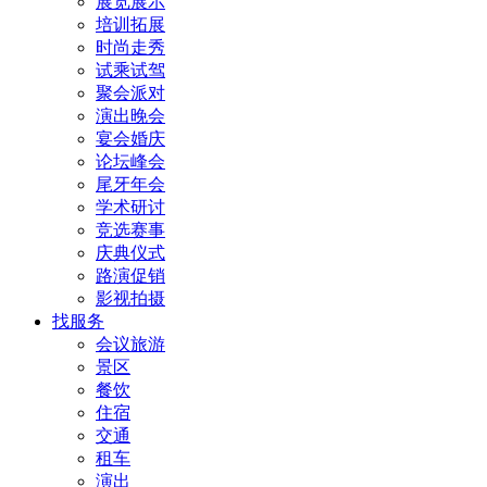
展览展示
培训拓展
时尚走秀
试乘试驾
聚会派对
演出晚会
宴会婚庆
论坛峰会
尾牙年会
学术研讨
竞选赛事
庆典仪式
路演促销
影视拍摄
找服务
会议旅游
景区
餐饮
住宿
交通
租车
演出