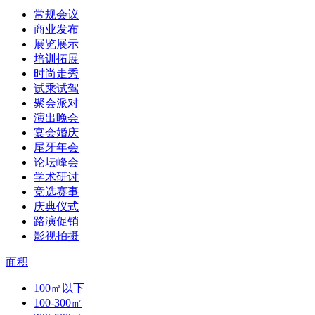
常规会议
商业发布
展览展示
培训拓展
时尚走秀
试乘试驾
聚会派对
演出晚会
宴会婚庆
尾牙年会
论坛峰会
学术研讨
竞选赛事
庆典仪式
路演促销
影视拍摄
面积
100㎡以下
100-300㎡