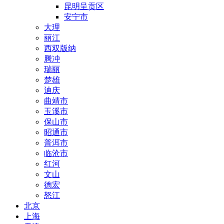
昆明呈贡区
安宁市
大理
丽江
西双版纳
腾冲
瑞丽
楚雄
迪庆
曲靖市
玉溪市
保山市
昭通市
普洱市
临沧市
红河
文山
德宏
怒江
北京
上海