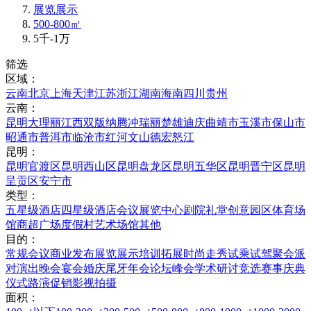
展览展示
500-800㎡
5千-1万
筛选
区域：
云南
北京
上海
天津
江苏
浙江
湖南
海南
四川
贵州
云南：
昆明
大理
丽江
西双版纳
腾冲
瑞丽
楚雄
迪庆
曲靖市
玉溪市
保山市
昭通市
普洱市
临沧市
红河
文山
德宏
怒江
昆明：
昆明官渡区
昆明西山区
昆明盘龙区
昆明五华区
昆明晋宁区
昆明
呈贡区
安宁市
类型：
五星级酒店
四星级酒店
会议展览中心
剧院礼堂
创意园区
体育场
馆
商超广场
度假村
艺术场馆
其他
目的：
常规会议
商业发布
展览展示
培训拓展
时尚走秀
试乘试驾
聚会派
对
演出晚会
宴会婚庆
尾牙年会
论坛峰会
学术研讨
竞选赛事
庆典
仪式
路演促销
影视拍摄
面积：