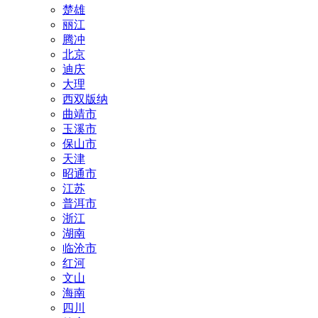
楚雄
丽江
腾冲
北京
迪庆
大理
西双版纳
曲靖市
玉溪市
保山市
天津
昭通市
江苏
普洱市
浙江
湖南
临沧市
红河
文山
海南
四川