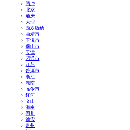
腾冲
北京
迪庆
大理
西双版纳
曲靖市
玉溪市
保山市
天津
昭通市
江苏
普洱市
浙江
湖南
临沧市
红河
文山
海南
四川
德宏
贵州