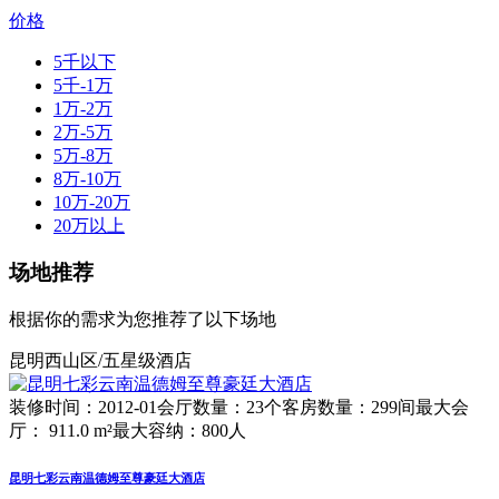
价格
5千以下
5千-1万
1万-2万
2万-5万
5万-8万
8万-10万
10万-20万
20万以上
场地推荐
根据你的需求为您推荐了以下场地
昆明西山区/五星级酒店
装修时间：2012-01
会厅数量：23个
客房数量：299间
最大会
厅： 911.0 m²
最大容纳：800人
昆明七彩云南温德姆至尊豪廷大酒店