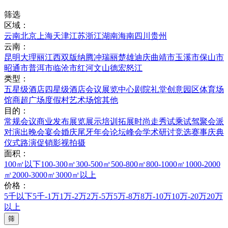
筛选
区域：
云南
北京
上海
天津
江苏
浙江
湖南
海南
四川
贵州
云南：
昆明
大理
丽江
西双版纳
腾冲
瑞丽
楚雄
迪庆
曲靖市
玉溪市
保山市
昭通市
普洱市
临沧市
红河
文山
德宏
怒江
类型：
五星级酒店
四星级酒店
会议展览中心
剧院礼堂
创意园区
体育场
馆
商超广场
度假村
艺术场馆
其他
目的：
常规会议
商业发布
展览展示
培训拓展
时尚走秀
试乘试驾
聚会派
对
演出晚会
宴会婚庆
尾牙年会
论坛峰会
学术研讨
竞选赛事
庆典
仪式
路演促销
影视拍摄
面积：
100㎡以下
100-300㎡
300-500㎡
500-800㎡
800-1000㎡
1000-2000
㎡
2000-3000㎡
3000㎡以上
价格：
5千以下
5千-1万
1万-2万
2万-5万
5万-8万
8万-10万
10万-20万
20万
以上
筛