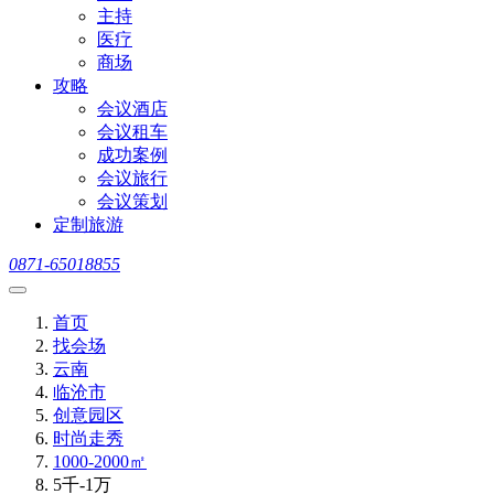
主持
医疗
商场
攻略
会议酒店
会议租车
成功案例
会议旅行
会议策划
定制旅游
0871-65018855
首页
找会场
云南
临沧市
创意园区
时尚走秀
1000-2000㎡
5千-1万