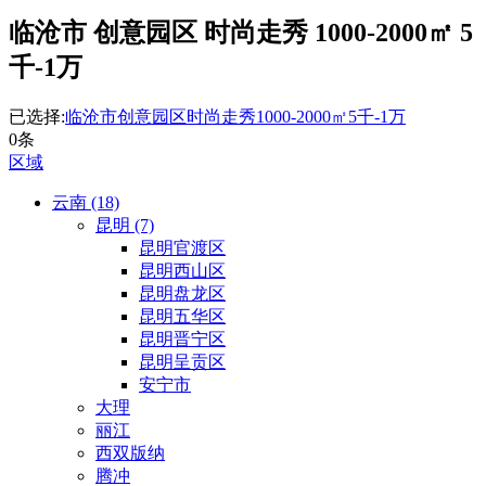
临沧市 创意园区 时尚走秀 1000-2000㎡ 5
千-1万
已选择:
临沧市
创意园区
时尚走秀
1000-2000㎡
5千-1万
0条
区域
云南 (18)
昆明 (7)
昆明官渡区
昆明西山区
昆明盘龙区
昆明五华区
昆明晋宁区
昆明呈贡区
安宁市
大理
丽江
西双版纳
腾冲