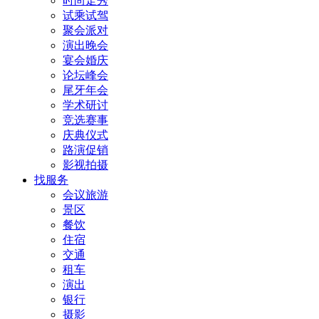
时尚走秀
试乘试驾
聚会派对
演出晚会
宴会婚庆
论坛峰会
尾牙年会
学术研讨
竞选赛事
庆典仪式
路演促销
影视拍摄
找服务
会议旅游
景区
餐饮
住宿
交通
租车
演出
银行
摄影