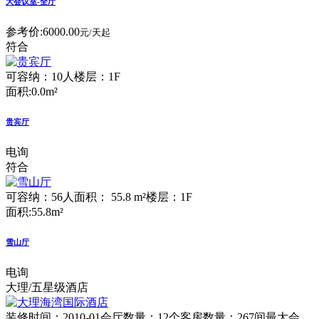
大会议室-全厅
参考价:
6000.00
元/天起
符合
可容纳：10人
楼层：1F
面积:0.0m²
贵宾厅
电询
符合
可容纳：56人
面积： 55.8 m²
楼层：1F
面积:55.8m²
雪山厅
电询
大理/五星级酒店
装修时间：2010-01
会厅数量：12个
客房数量：267间
最大会