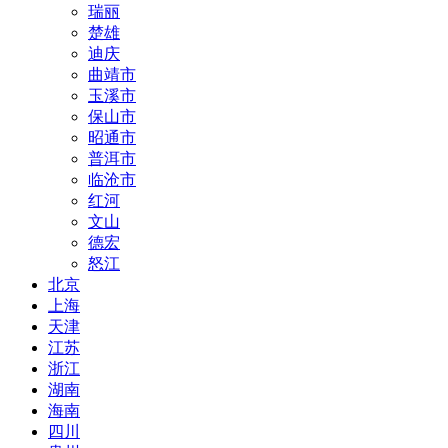
瑞丽
楚雄
迪庆
曲靖市
玉溪市
保山市
昭通市
普洱市
临沧市
红河
文山
德宏
怒江
北京
上海
天津
江苏
浙江
湖南
海南
四川