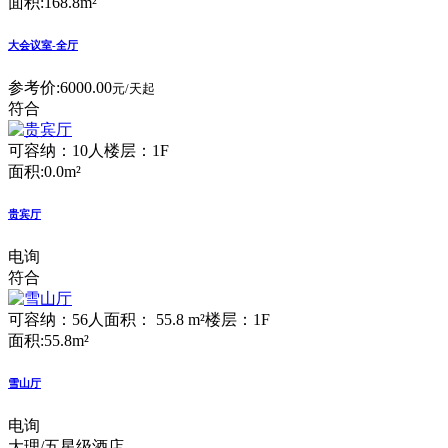
面积:168.8m²
大会议室-全厅
参考价:
6000.00
元/天起
符合
可容纳：10人
楼层：1F
面积:0.0m²
贵宾厅
电询
符合
可容纳：56人
面积： 55.8 m²
楼层：1F
面积:55.8m²
雪山厅
电询
大理/五星级酒店