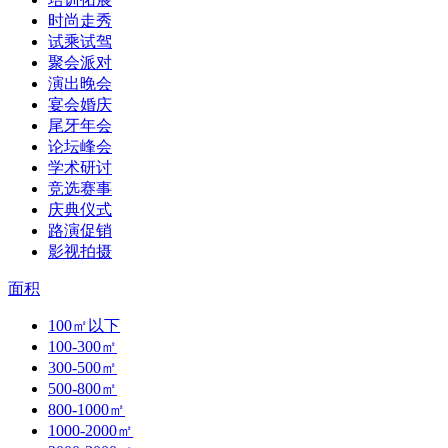
时尚走秀
试乘试驾
聚会派对
演出晚会
宴会婚庆
尾牙年会
论坛峰会
学术研讨
竞选赛事
庆典仪式
路演促销
影视拍摄
面积
100㎡以下
100-300㎡
300-500㎡
500-800㎡
800-1000㎡
1000-2000㎡