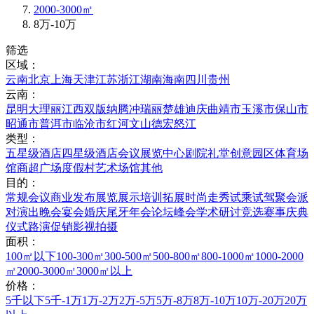
2000-3000㎡
8万-10万
筛选
区域：
云南
北京
上海
天津
江苏
浙江
湖南
海南
四川
贵州
云南：
昆明
大理
丽江
西双版纳
腾冲
瑞丽
楚雄
迪庆
曲靖市
玉溪市
保山市
昭通市
普洱市
临沧市
红河
文山
德宏
怒江
类型：
五星级酒店
四星级酒店
会议展览中心
剧院礼堂
创意园区
体育场
馆
商超广场
度假村
艺术场馆
其他
目的：
常规会议
商业发布
展览展示
培训拓展
时尚走秀
试乘试驾
聚会派
对
演出晚会
宴会婚庆
尾牙年会
论坛峰会
学术研讨
竞选赛事
庆典
仪式
路演促销
影视拍摄
面积：
100㎡以下
100-300㎡
300-500㎡
500-800㎡
800-1000㎡
1000-2000
㎡
2000-3000㎡
3000㎡以上
价格：
5千以下
5千-1万
1万-2万
2万-5万
5万-8万
8万-10万
10万-20万
20万