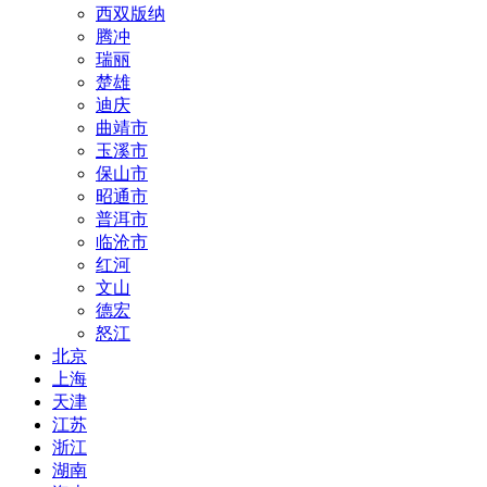
西双版纳
腾冲
瑞丽
楚雄
迪庆
曲靖市
玉溪市
保山市
昭通市
普洱市
临沧市
红河
文山
德宏
怒江
北京
上海
天津
江苏
浙江
湖南