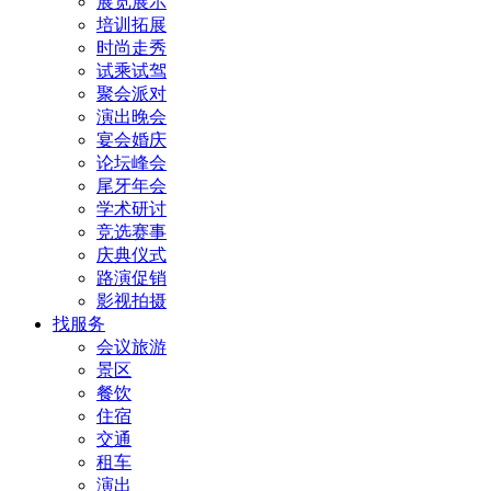
展览展示
培训拓展
时尚走秀
试乘试驾
聚会派对
演出晚会
宴会婚庆
论坛峰会
尾牙年会
学术研讨
竞选赛事
庆典仪式
路演促销
影视拍摄
找服务
会议旅游
景区
餐饮
住宿
交通
租车
演出