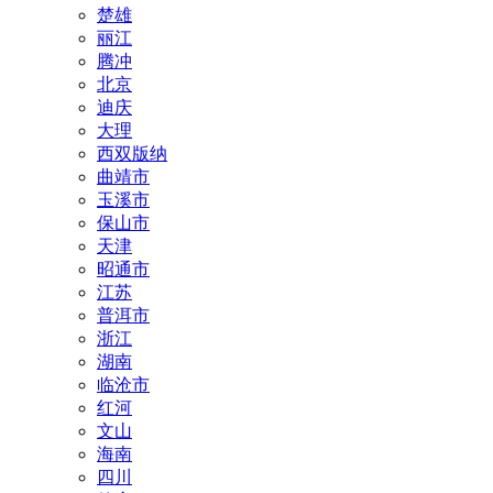
楚雄
丽江
腾冲
北京
迪庆
大理
西双版纳
曲靖市
玉溪市
保山市
天津
昭通市
江苏
普洱市
浙江
湖南
临沧市
红河
文山
海南
四川