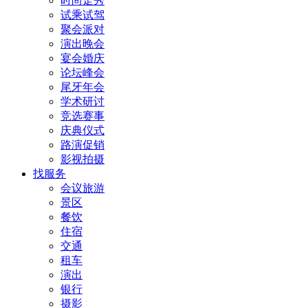
时尚走秀
试乘试驾
聚会派对
演出晚会
宴会婚庆
论坛峰会
尾牙年会
学术研讨
竞选赛事
庆典仪式
路演促销
影视拍摄
找服务
会议旅游
景区
餐饮
住宿
交通
租车
演出
银行
摄影