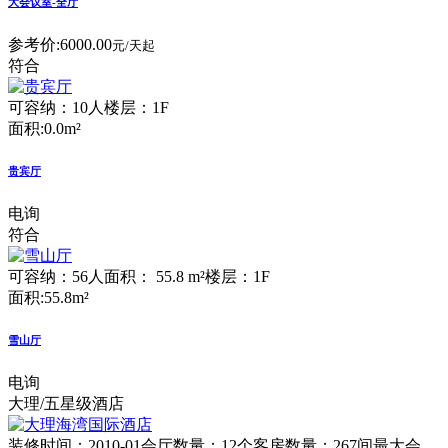
大会议室-全厅
参考价:
6000.00
元/天起
符合
可容纳：10人
楼层：1F
面积:0.0m²
贵宾厅
电询
符合
可容纳：56人
面积： 55.8 m²
楼层：1F
面积:55.8m²
雪山厅
电询
大理/五星级酒店
装修时间：2010-01
会厅数量：12个
客房数量：267间
最大会