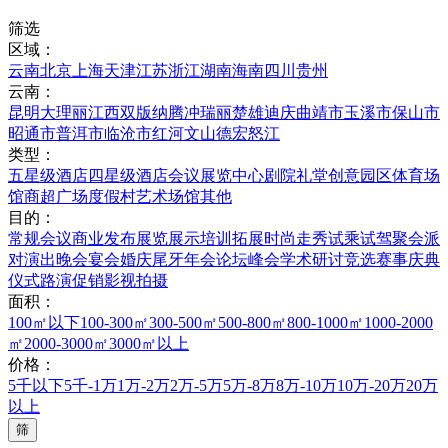
筛选
区域：
云南
北京
上海
天津
江苏
浙江
湖南
海南
四川
贵州
云南：
昆明
大理
丽江
西双版纳
腾冲
瑞丽
楚雄
迪庆
曲靖市
玉溪市
保山市
昭通市
普洱市
临沧市
红河
文山
德宏
怒江
类型：
五星级酒店
四星级酒店
会议展览中心
剧院礼堂
创意园区
体育场
馆
商超广场
度假村
艺术场馆
其他
目的：
常规会议
商业发布
展览展示
培训拓展
时尚走秀
试乘试驾
聚会派
对
演出晚会
宴会婚庆
尾牙年会
论坛峰会
学术研讨
竞选赛事
庆典
仪式
路演促销
影视拍摄
面积：
100㎡以下
100-300㎡
300-500㎡
500-800㎡
800-1000㎡
1000-2000
㎡
2000-3000㎡
3000㎡以上
价格：
5千以下
5千-1万
1万-2万
2万-5万
5万-8万
8万-10万
10万-20万
20万
以上
筛