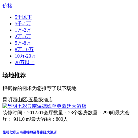
价格
5千以下
5千-1万
1万-2万
2万-5万
5万-8万
8万-10万
10万-20万
20万以上
场地推荐
根据你的需求为您推荐了以下场地
昆明西山区/五星级酒店
装修时间：2012-01
会厅数量：23个
客房数量：299间
最大会
厅： 911.0 m²
最大容纳：800人
昆明七彩云南温德姆至尊豪廷大酒店