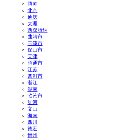
腾冲
北京
迪庆
大理
西双版纳
曲靖市
玉溪市
保山市
天津
昭通市
江苏
普洱市
浙江
湖南
临沧市
红河
文山
海南
四川
德宏
贵州