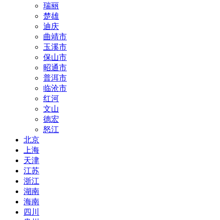
瑞丽
楚雄
迪庆
曲靖市
玉溪市
保山市
昭通市
普洱市
临沧市
红河
文山
德宏
怒江
北京
上海
天津
江苏
浙江
湖南
海南
四川