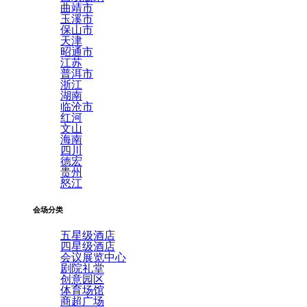
曲靖市
玉溪市
保山市
天津
昭通市
江苏
普洱市
浙江
湖南
临沧市
红河
文山
海南
四川
德宏
贵州
怒江
会场分类
五星级酒店
四星级酒店
会议展览中心
剧院礼堂
创意园区
体育场馆
商超广场