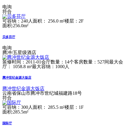
电询
符合
可容纳：240人
面积： 256.0 m²
楼层：2F
面积:256.0m²
贝多芬厅
电询
腾冲/五星级酒店
装修时间：2011-01
会厅数量：14个
客房数量：527间
最大会
厅： 1058.8 m²
最大容纳：1000人
腾冲世纪金源大饭店
腾冲世纪金源大饭店
云南省保山市腾冲市世纪城福建路18号
符合
可容纳：300人
面积： 285.5 m²
楼层：1F
面积:285.5m²
国际厅