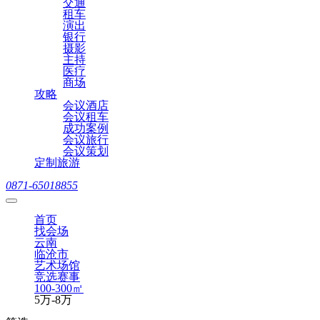
交通
租车
演出
银行
摄影
主持
医疗
商场
攻略
会议酒店
会议租车
成功案例
会议旅行
会议策划
定制旅游
0871-65018855
首页
找会场
云南
临沧市
艺术场馆
竞选赛事
100-300㎡
5万-8万