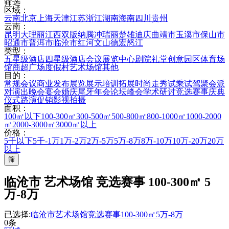
筛选
区域：
云南
北京
上海
天津
江苏
浙江
湖南
海南
四川
贵州
云南：
昆明
大理
丽江
西双版纳
腾冲
瑞丽
楚雄
迪庆
曲靖市
玉溪市
保山市
昭通市
普洱市
临沧市
红河
文山
德宏
怒江
类型：
五星级酒店
四星级酒店
会议展览中心
剧院礼堂
创意园区
体育场
馆
商超广场
度假村
艺术场馆
其他
目的：
常规会议
商业发布
展览展示
培训拓展
时尚走秀
试乘试驾
聚会派
对
演出晚会
宴会婚庆
尾牙年会
论坛峰会
学术研讨
竞选赛事
庆典
仪式
路演促销
影视拍摄
面积：
100㎡以下
100-300㎡
300-500㎡
500-800㎡
800-1000㎡
1000-2000
㎡
2000-3000㎡
3000㎡以上
价格：
5千以下
5千-1万
1万-2万
2万-5万
5万-8万
8万-10万
10万-20万
20万
以上
筛
临沧市 艺术场馆 竞选赛事 100-300㎡ 5
万-8万
已选择:
临沧市
艺术场馆
竞选赛事
100-300㎡
5万-8万
0条