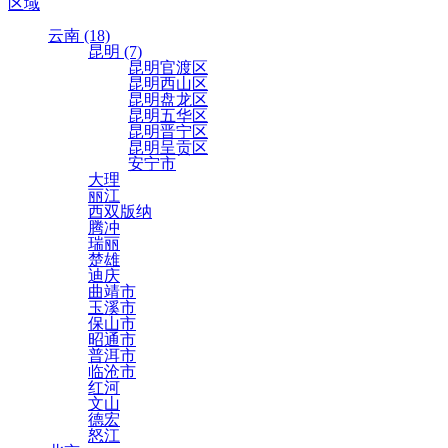
区域
云南 (18)
昆明 (7)
昆明官渡区
昆明西山区
昆明盘龙区
昆明五华区
昆明晋宁区
昆明呈贡区
安宁市
大理
丽江
西双版纳
腾冲
瑞丽
楚雄
迪庆
曲靖市
玉溪市
保山市
昭通市
普洱市
临沧市
红河
文山
德宏
怒江