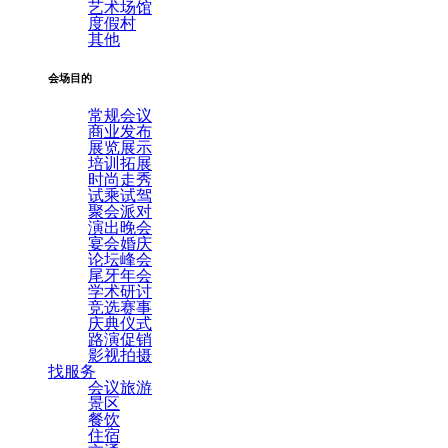
艺术场馆
度假村
其他
会场目的
常规会议
商业发布
展览展示
培训拓展
时尚走秀
试乘试驾
聚会派对
演出晚会
宴会婚庆
论坛峰会
尾牙年会
学术研讨
竞选赛事
庆典仪式
路演促销
影视拍摄
找服务
会议旅游
景区
餐饮
住宿