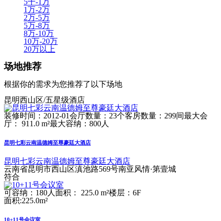
5千-1万
1万-2万
2万-5万
5万-8万
8万-10万
10万-20万
20万以上
场地推荐
根据你的需求为您推荐了以下场地
昆明西山区/五星级酒店
装修时间：2012-01
会厅数量：23个
客房数量：299间
最大会
厅： 911.0 m²
最大容纳：800人
昆明七彩云南温德姆至尊豪廷大酒店
昆明七彩云南温德姆至尊豪廷大酒店
云南省昆明市西山区滇池路569号南亚风情·第壹城
符合
可容纳：180人
面积： 225.0 m²
楼层：6F
面积:225.0m²
10+11号会议室