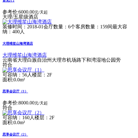
首见厅2
参考价:
6000.00
元/天起
大理/五星级酒店
装修时间：2018-01
会厅数量：6个
客房数量：159间
最大容
纳：400人
大理维笙山海湾酒店
大理维笙山海湾酒店
云南省大理白族自治州大理市机场路下和湾湿地公园旁
符合
可容纳：56人
楼层：2F
面积:0.0m²
思享会议厅（1）
参考价:
8000.00
元/天起
符合
可容纳：160人
楼层：2F
面积:0.0m²
思享会议厅（2）