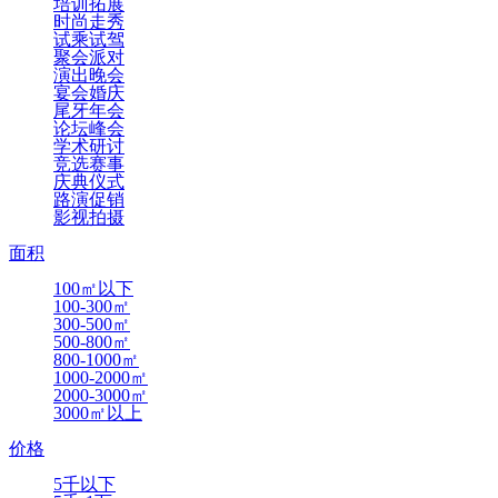
培训拓展
时尚走秀
试乘试驾
聚会派对
演出晚会
宴会婚庆
尾牙年会
论坛峰会
学术研讨
竞选赛事
庆典仪式
路演促销
影视拍摄
面积
100㎡以下
100-300㎡
300-500㎡
500-800㎡
800-1000㎡
1000-2000㎡
2000-3000㎡
3000㎡以上
价格
5千以下