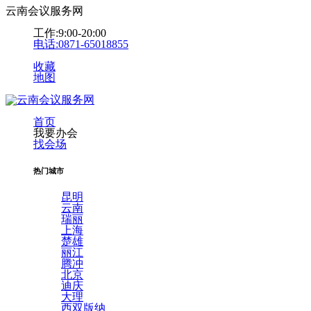
云南会议服务网
工作:9:00-20:00
电话:0871-65018855
收藏
地图
首页
我要办会
找会场
热门城市
昆明
云南
瑞丽
上海
楚雄
丽江
腾冲
北京
迪庆
大理
西双版纳