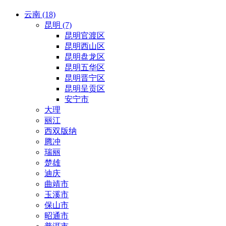
云南 (18)
昆明 (7)
昆明官渡区
昆明西山区
昆明盘龙区
昆明五华区
昆明晋宁区
昆明呈贡区
安宁市
大理
丽江
西双版纳
腾冲
瑞丽
楚雄
迪庆
曲靖市
玉溪市
保山市
昭通市