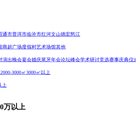
昭通市
普洱市
临沧市
红河
文山
德宏
怒江
馆
商超广场
度假村
艺术场馆
其他
对
演出晚会
宴会婚庆
尾牙年会
论坛峰会
学术研讨
竞选赛事
庆典仪
㎡
2000-3000㎡
3000㎡以上
以上
20万以上