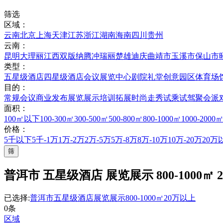
筛选
区域：
云南
北京
上海
天津
江苏
浙江
湖南
海南
四川
贵州
云南：
昆明
大理
丽江
西双版纳
腾冲
瑞丽
楚雄
迪庆
曲靖市
玉溪市
保山市
类型：
五星级酒店
四星级酒店
会议展览中心
剧院礼堂
创意园区
体育场
目的：
常规会议
商业发布
展览展示
培训拓展
时尚走秀
试乘试驾
聚会派
面积：
100㎡以下
100-300㎡
300-500㎡
500-800㎡
800-1000㎡
1000-2000
价格：
5千以下
5千-1万
1万-2万
2万-5万
5万-8万
8万-10万
10万-20万
20万
筛
普洱市 五星级酒店 展览展示 800-1000㎡ 
已选择:
普洱市
五星级酒店
展览展示
800-1000㎡
20万以上
0条
区域