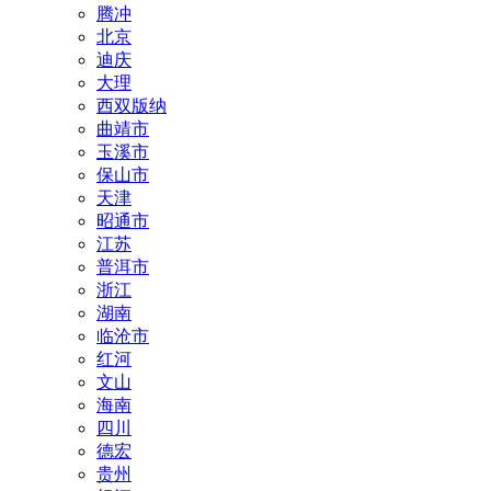
腾冲
北京
迪庆
大理
西双版纳
曲靖市
玉溪市
保山市
天津
昭通市
江苏
普洱市
浙江
湖南
临沧市
红河
文山
海南
四川
德宏
贵州