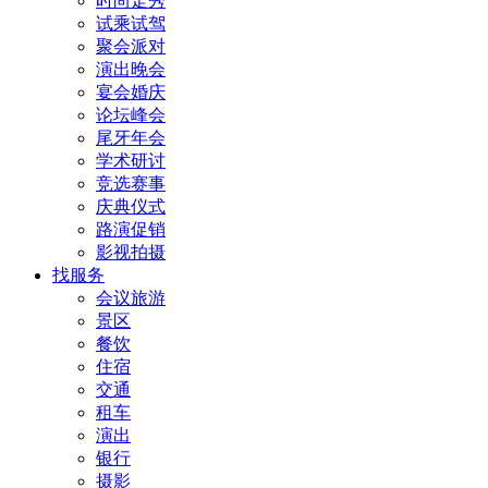
时尚走秀
试乘试驾
聚会派对
演出晚会
宴会婚庆
论坛峰会
尾牙年会
学术研讨
竞选赛事
庆典仪式
路演促销
影视拍摄
找服务
会议旅游
景区
餐饮
住宿
交通
租车
演出
银行
摄影