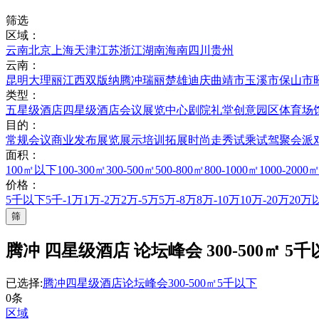
筛选
区域：
云南
北京
上海
天津
江苏
浙江
湖南
海南
四川
贵州
云南：
昆明
大理
丽江
西双版纳
腾冲
瑞丽
楚雄
迪庆
曲靖市
玉溪市
保山市
类型：
五星级酒店
四星级酒店
会议展览中心
剧院礼堂
创意园区
体育场
目的：
常规会议
商业发布
展览展示
培训拓展
时尚走秀
试乘试驾
聚会派
面积：
100㎡以下
100-300㎡
300-500㎡
500-800㎡
800-1000㎡
1000-2000
价格：
5千以下
5千-1万
1万-2万
2万-5万
5万-8万
8万-10万
10万-20万
20万
筛
腾冲 四星级酒店 论坛峰会 300-500㎡ 5
已选择:
腾冲
四星级酒店
论坛峰会
300-500㎡
5千以下
0条
区域