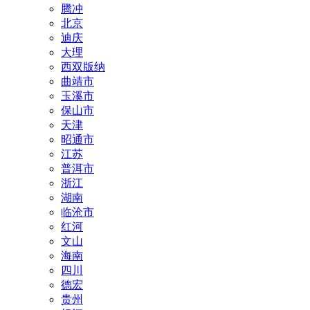
腾冲
北京
迪庆
大理
西双版纳
曲靖市
玉溪市
保山市
天津
昭通市
江苏
普洱市
浙江
湖南
临沧市
红河
文山
海南
四川
德宏
贵州