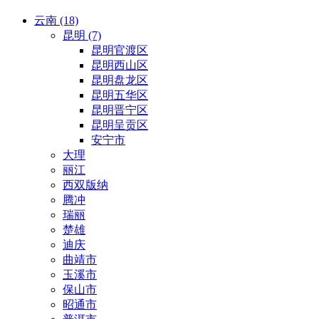
云南 (18)
昆明 (7)
昆明官渡区
昆明西山区
昆明盘龙区
昆明五华区
昆明晋宁区
昆明呈贡区
安宁市
大理
丽江
西双版纳
腾冲
瑞丽
楚雄
迪庆
曲靖市
玉溪市
保山市
昭通市