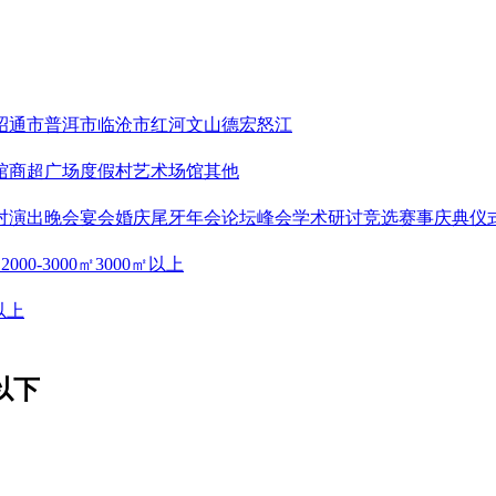
昭通市
普洱市
临沧市
红河
文山
德宏
怒江
馆
商超广场
度假村
艺术场馆
其他
对
演出晚会
宴会婚庆
尾牙年会
论坛峰会
学术研讨
竞选赛事
庆典仪
㎡
2000-3000㎡
3000㎡以上
以上
千以下