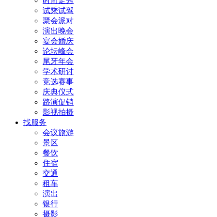
时尚走秀
试乘试驾
聚会派对
演出晚会
宴会婚庆
论坛峰会
尾牙年会
学术研讨
竞选赛事
庆典仪式
路演促销
影视拍摄
找服务
会议旅游
景区
餐饮
住宿
交通
租车
演出
银行
摄影