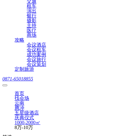
交通
租车
演出
银行
摄影
主持
医疗
商场
攻略
会议酒店
会议租车
成功案例
会议旅行
会议策划
定制旅游
0871-65018855
首页
找会场
云南
腾冲
五星级酒店
庆典仪式
1000-2000㎡
8万-10万