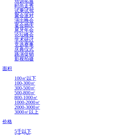
培训拓展
时尚走秀
试乘试驾
聚会派对
演出晚会
宴会婚庆
尾牙年会
论坛峰会
学术研讨
竞选赛事
庆典仪式
路演促销
影视拍摄
面积
100㎡以下
100-300㎡
300-500㎡
500-800㎡
800-1000㎡
1000-2000㎡
2000-3000㎡
3000㎡以上
价格
5千以下