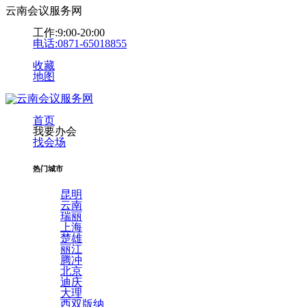
云南会议服务网
工作:9:00-20:00
电话:0871-65018855
收藏
地图
首页
我要办会
找会场
热门城市
昆明
云南
瑞丽
上海
楚雄
丽江
腾冲
北京
迪庆
大理
西双版纳