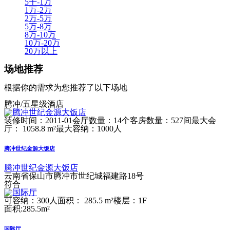
5千-1万
1万-2万
2万-5万
5万-8万
8万-10万
10万-20万
20万以上
场地推荐
根据你的需求为您推荐了以下场地
腾冲/五星级酒店
装修时间：2011-01
会厅数量：14个
客房数量：527间
最大会
厅： 1058.8 m²
最大容纳：1000人
腾冲世纪金源大饭店
腾冲世纪金源大饭店
云南省保山市腾冲市世纪城福建路18号
符合
可容纳：300人
面积： 285.5 m²
楼层：1F
面积:285.5m²
国际厅