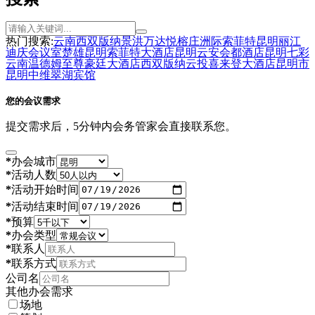
热门搜索:
云南
西双版纳
景洪
万达
悦榕庄
洲际
索菲特
昆明
丽江
迪庆
会议室
楚雄
昆明索菲特大酒店
昆明云安会都酒店
昆明七彩
云南温德姆至尊豪廷大酒店
西双版纳云投喜来登大酒店
昆明市
昆明中维翠湖宾馆
您的会议需求
提交需求后，5分钟内会务管家会直接联系您。
*
办会城市
*
活动人数
*
活动开始时间
*
活动结束时间
*
预算
*
办会类型
*
联系人
*
联系方式
公司名
其他办会需求
场地