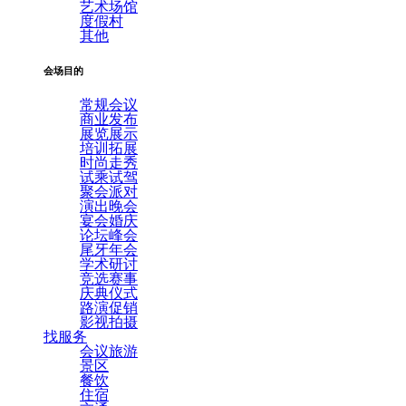
艺术场馆
度假村
其他
会场目的
常规会议
商业发布
展览展示
培训拓展
时尚走秀
试乘试驾
聚会派对
演出晚会
宴会婚庆
论坛峰会
尾牙年会
学术研讨
竞选赛事
庆典仪式
路演促销
影视拍摄
找服务
会议旅游
景区
餐饮
住宿