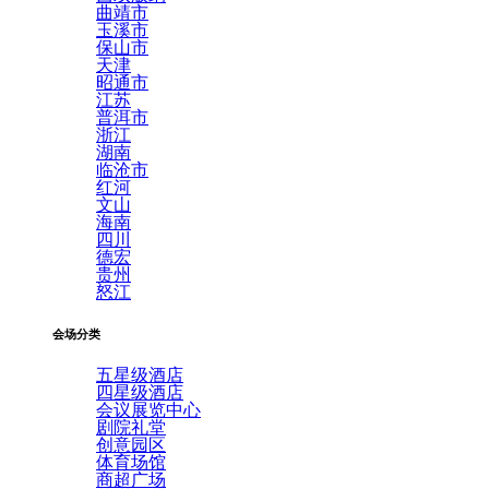
曲靖市
玉溪市
保山市
天津
昭通市
江苏
普洱市
浙江
湖南
临沧市
红河
文山
海南
四川
德宏
贵州
怒江
会场分类
五星级酒店
四星级酒店
会议展览中心
剧院礼堂
创意园区
体育场馆
商超广场