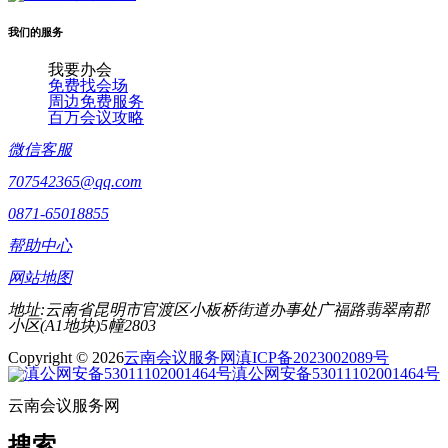
我们的服务
我要办会
免费找会场
周边免费服务
百万会议攻略
微信客服
707542365@qq.com
0871-65018855
帮助中心
网站地图
地址:云南省昆明市官渡区小板桥街道办事处广福路翡翠南郡
小区(A1地块)5幢2803
Copyright © 2026
云南会议服务网
滇ICP备2023002089号
滇公网安备53011102001464号
云南会议服务网
搜索