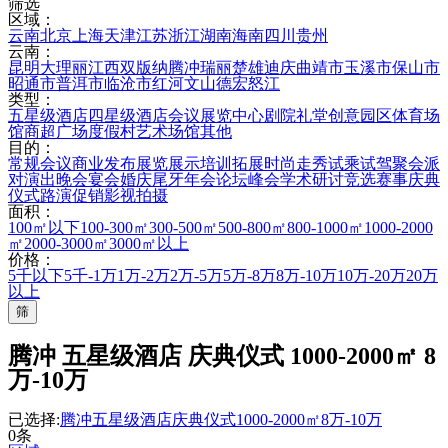
筛选
区域：
云南
北京
上海
天津
江苏
浙江
湖南
海南
四川
贵州
云南：
昆明
大理
丽江
西双版纳
腾冲
瑞丽
楚雄
迪庆
曲靖市
玉溪市
保山市
昭通市
普洱市
临沧市
红河
文山
德宏
怒江
类型：
五星级酒店
四星级酒店
会议展览中心
剧院礼堂
创意园区
体育场
馆
商超广场
度假村
艺术场馆
其他
目的：
常规会议
商业发布
展览展示
培训拓展
时尚走秀
试乘试驾
聚会派
对
演出晚会
宴会婚庆
尾牙年会
论坛峰会
学术研讨
竞选赛事
庆典
仪式
路演促销
影视拍摄
面积：
100㎡以下
100-300㎡
300-500㎡
500-800㎡
800-1000㎡
1000-2000
㎡
2000-3000㎡
3000㎡以上
价格：
5千以下
5千-1万
1万-2万
2万-5万
5万-8万
8万-10万
10万-20万
20万
以上
筛
腾冲 五星级酒店 庆典仪式 1000-2000㎡ 8
万-10万
已选择:
腾冲
五星级酒店
庆典仪式
1000-2000㎡
8万-10万
0条