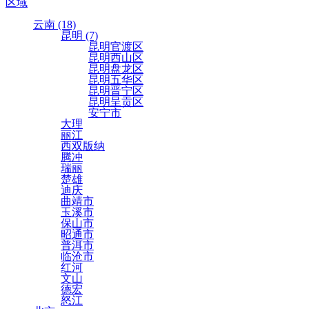
区域
云南 (18)
昆明 (7)
昆明官渡区
昆明西山区
昆明盘龙区
昆明五华区
昆明晋宁区
昆明呈贡区
安宁市
大理
丽江
西双版纳
腾冲
瑞丽
楚雄
迪庆
曲靖市
玉溪市
保山市
昭通市
普洱市
临沧市
红河
文山
德宏
怒江