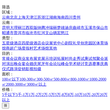
筛选
区域：
云南
北京
上海
天津
江苏
浙江
湖南
海南
四川
贵州
云南：
昆明
大理
丽江
西双版纳
腾冲
瑞丽
楚雄
迪庆
曲靖市
玉溪市
保山市
昭通市
普洱市
临沧市
红河
文山
德宏
怒江
类型：
五星级酒店
四星级酒店
会议展览中心
剧院礼堂
创意园区
体育场
馆
商超广场
度假村
艺术场馆
其他
目的：
常规会议
商业发布
展览展示
培训拓展
时尚走秀
试乘试驾
聚会派
对
演出晚会
宴会婚庆
尾牙年会
论坛峰会
学术研讨
竞选赛事
庆典
仪式
路演促销
影视拍摄
面积：
100㎡以下
100-300㎡
300-500㎡
500-800㎡
800-1000㎡
1000-2000
㎡
2000-3000㎡
3000㎡以上
价格：
5千以下
5千-1万
1万-2万
2万-5万
5万-8万
8万-10万
10万-20万
20万
以上
筛