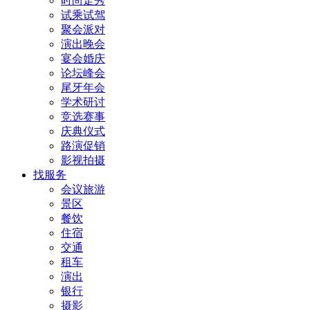
时尚走秀
试乘试驾
聚会派对
演出晚会
宴会婚庆
论坛峰会
尾牙年会
学术研讨
竞选赛事
庆典仪式
路演促销
影视拍摄
找服务
会议旅游
景区
餐饮
住宿
交通
租车
演出
银行
摄影