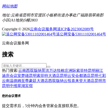
网站地图
地址:云南省昆明市官渡区小板桥街道办事处广福路翡翠南郡
小区(A1地块)5幢2803
Copyright © 2026
云南会议服务网
滇ICP备2023002089号
滇公网安备53011102001464号
云南会议服务网
搜索
热门搜索:
云南
西双版纳
景洪
万达
悦榕庄
洲际
索菲特
昆明
丽江
迪庆
会议室
楚雄
昆明索菲特大酒店
昆明云安会都酒店
昆明七彩
云南温德姆至尊豪廷大酒店
西双版纳云投喜来登大酒店
昆明市
昆明中维翠湖宾馆
您的会议需求
提交需求后，5分钟内会务管家会直接联系您。