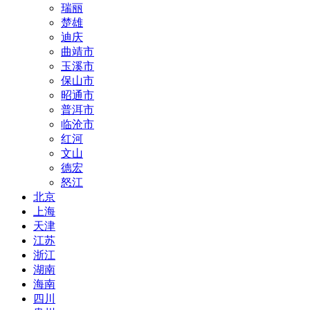
瑞丽
楚雄
迪庆
曲靖市
玉溪市
保山市
昭通市
普洱市
临沧市
红河
文山
德宏
怒江
北京
上海
天津
江苏
浙江
湖南
海南
四川