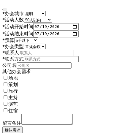
*
办会城市
*
活动人数
*
活动开始时间
*
活动结束时间
*
预算
*
办会类型
*
联系人
*
联系方式
公司名
其他办会需求
场地
策划
旅行
主持
演艺
住宿
留言备注
确认需求