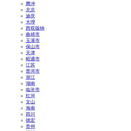
腾冲
北京
迪庆
大理
西双版纳
曲靖市
玉溪市
保山市
天津
昭通市
江苏
普洱市
浙江
湖南
临沧市
红河
文山
海南
四川
德宏
贵州