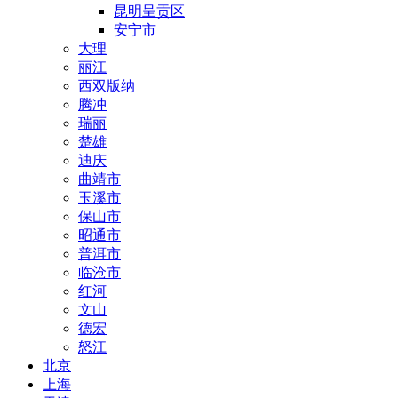
昆明呈贡区
安宁市
大理
丽江
西双版纳
腾冲
瑞丽
楚雄
迪庆
曲靖市
玉溪市
保山市
昭通市
普洱市
临沧市
红河
文山
德宏
怒江
北京
上海