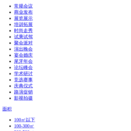
常规会议
商业发布
展览展示
培训拓展
时尚走秀
试乘试驾
聚会派对
演出晚会
宴会婚庆
尾牙年会
论坛峰会
学术研讨
竞选赛事
庆典仪式
路演促销
影视拍摄
面积
100㎡以下
100-300㎡