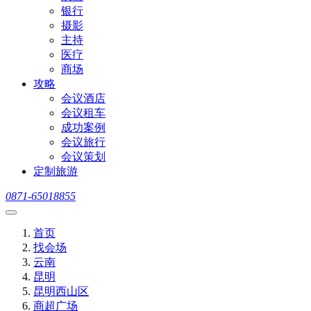
银行
摄影
主持
医疗
商场
攻略
会议酒店
会议租车
成功案例
会议旅行
会议策划
定制旅游
0871-65018855
首页
找会场
云南
昆明
昆明西山区
商超广场