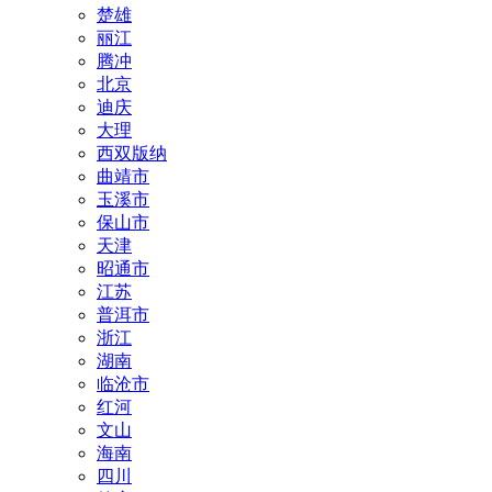
楚雄
丽江
腾冲
北京
迪庆
大理
西双版纳
曲靖市
玉溪市
保山市
天津
昭通市
江苏
普洱市
浙江
湖南
临沧市
红河
文山
海南
四川