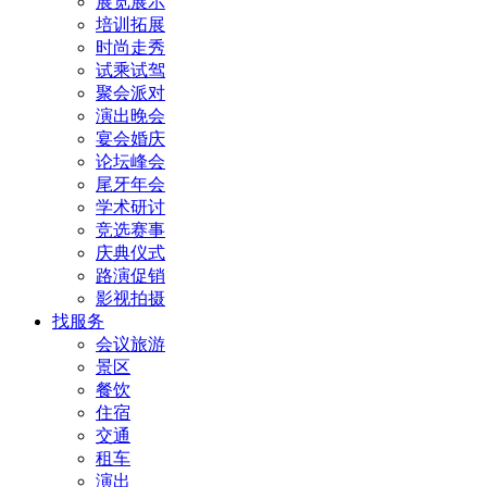
展览展示
培训拓展
时尚走秀
试乘试驾
聚会派对
演出晚会
宴会婚庆
论坛峰会
尾牙年会
学术研讨
竞选赛事
庆典仪式
路演促销
影视拍摄
找服务
会议旅游
景区
餐饮
住宿
交通
租车
演出