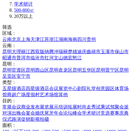
学术研讨
500-800㎡
20万以上
筛选
区域：
云南
北京
上海
天津
江苏
浙江
湖南
海南
四川
贵州
云南：
昆明
大理
丽江
西双版纳
腾冲
瑞丽
楚雄
迪庆
曲靖市
玉溪市
保山市
昭通市
普洱市
临沧市
红河
文山
德宏
怒江
昆明：
昆明官渡区
昆明西山区
昆明盘龙区
昆明五华区
昆明晋宁区
昆明
呈贡区
安宁市
类型：
五星级酒店
四星级酒店
会议展览中心
剧院礼堂
创意园区
体育场
馆
商超广场
度假村
艺术场馆
其他
目的：
常规会议
商业发布
展览展示
培训拓展
时尚走秀
试乘试驾
聚会派
对
演出晚会
宴会婚庆
尾牙年会
论坛峰会
学术研讨
竞选赛事
庆典
仪式
路演促销
影视拍摄
面积：