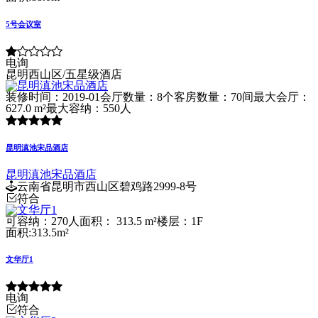
5号会议室
电询
昆明西山区/五星级酒店
装修时间：2019-01
会厅数量：8个
客房数量：70间
最大会厅：
627.0 m²
最大容纳：550人
昆明滇池宋品酒店
昆明滇池宋品酒店
云南省昆明市西山区碧鸡路2999-8号
符合
可容纳：270人
面积： 313.5 m²
楼层：1F
面积:313.5m²
文华厅1
电询
符合