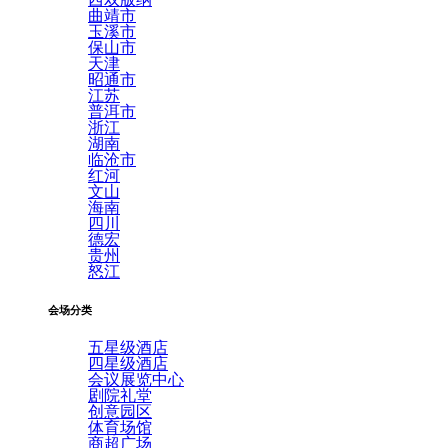
曲靖市
玉溪市
保山市
天津
昭通市
江苏
普洱市
浙江
湖南
临沧市
红河
文山
海南
四川
德宏
贵州
怒江
会场分类
五星级酒店
四星级酒店
会议展览中心
剧院礼堂
创意园区
体育场馆
商超广场