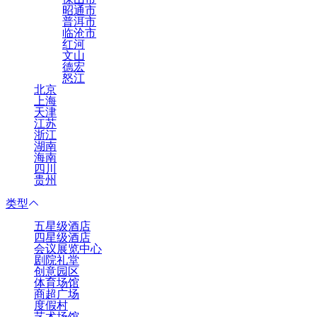
昭通市
普洱市
临沧市
红河
文山
德宏
怒江
北京
上海
天津
江苏
浙江
湖南
海南
四川
贵州
类型
五星级酒店
四星级酒店
会议展览中心
剧院礼堂
创意园区
体育场馆
商超广场
度假村
艺术场馆