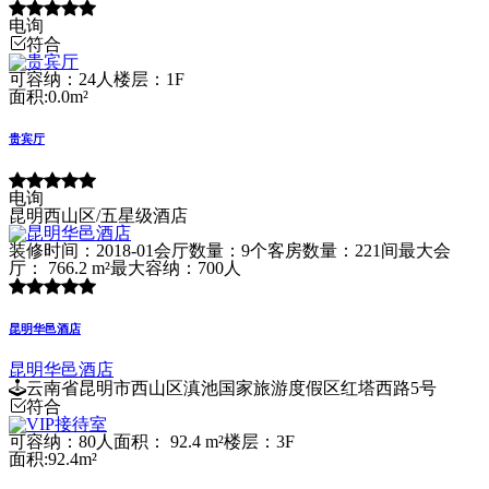
电询
符合
可容纳：24人
楼层：1F
面积:0.0m²
贵宾厅
电询
昆明西山区/五星级酒店
装修时间：2018-01
会厅数量：9个
客房数量：221间
最大会
厅： 766.2 m²
最大容纳：700人
昆明华邑酒店
昆明华邑酒店
云南省昆明市西山区滇池国家旅游度假区红塔西路5号
符合
可容纳：80人
面积： 92.4 m²
楼层：3F
面积:92.4m²