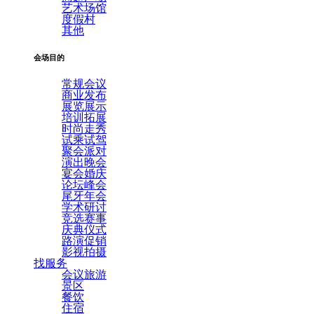
艺术场馆
度假村
其他
会场目的
常规会议
商业发布
展览展示
培训拓展
时尚走秀
试乘试驾
聚会派对
演出晚会
宴会婚庆
论坛峰会
尾牙年会
学术研讨
竞选赛事
庆典仪式
路演促销
影视拍摄
找服务
会议旅游
景区
餐饮
住宿