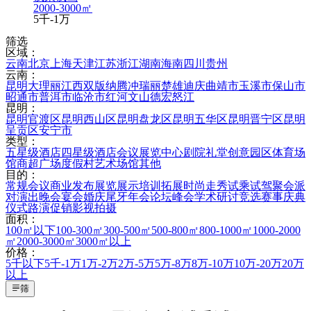
2000-3000㎡
5千-1万
筛选
区域：
云南
北京
上海
天津
江苏
浙江
湖南
海南
四川
贵州
云南：
昆明
大理
丽江
西双版纳
腾冲
瑞丽
楚雄
迪庆
曲靖市
玉溪市
保山市
昭通市
普洱市
临沧市
红河
文山
德宏
怒江
昆明：
昆明官渡区
昆明西山区
昆明盘龙区
昆明五华区
昆明晋宁区
昆明
呈贡区
安宁市
类型：
五星级酒店
四星级酒店
会议展览中心
剧院礼堂
创意园区
体育场
馆
商超广场
度假村
艺术场馆
其他
目的：
常规会议
商业发布
展览展示
培训拓展
时尚走秀
试乘试驾
聚会派
对
演出晚会
宴会婚庆
尾牙年会
论坛峰会
学术研讨
竞选赛事
庆典
仪式
路演促销
影视拍摄
面积：
100㎡以下
100-300㎡
300-500㎡
500-800㎡
800-1000㎡
1000-2000
㎡
2000-3000㎡
3000㎡以上
价格：
5千以下
5千-1万
1万-2万
2万-5万
5万-8万
8万-10万
10万-20万
20万
以上
筛