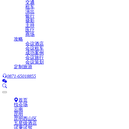
交通
租车
演出
银行
摄影
主持
医疗
商场
攻略
会议酒店
会议租车
成功案例
会议旅行
会议策划
定制旅游
0871-65018855
首页
找会场
云南
昆明
昆明西山区
五星级酒店
试乘试驾