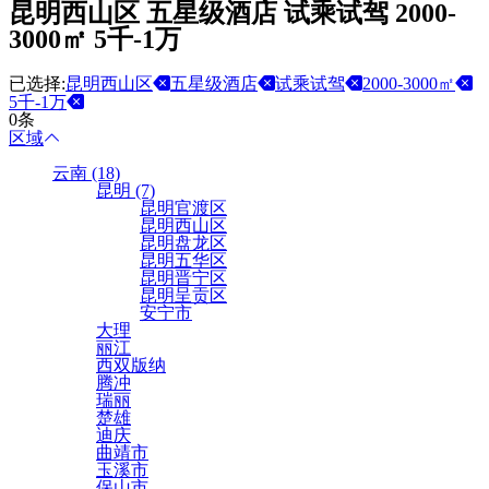
昆明西山区 五星级酒店 试乘试驾 2000-
3000㎡ 5千-1万
已选择:
昆明西山区
五星级酒店
试乘试驾
2000-3000㎡
5千-1万
0条
区域
云南 (18)
昆明 (7)
昆明官渡区
昆明西山区
昆明盘龙区
昆明五华区
昆明晋宁区
昆明呈贡区
安宁市
大理
丽江
西双版纳
腾冲
瑞丽
楚雄
迪庆
曲靖市
玉溪市
保山市