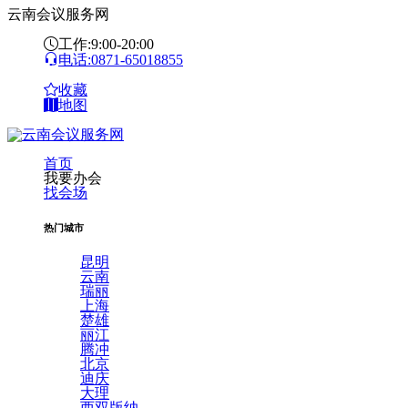
云南会议服务网
工作:9:00-20:00
电话:0871-65018855
收藏
地图
首页
我要办会
找会场
热门城市
昆明
云南
瑞丽
上海
楚雄
丽江
腾冲
北京
迪庆
大理
西双版纳