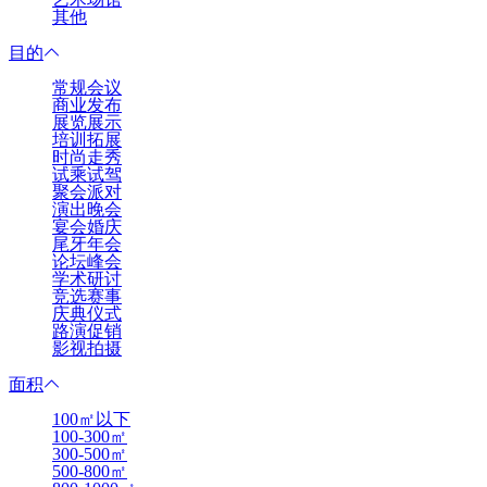
其他
目的
常规会议
商业发布
展览展示
培训拓展
时尚走秀
试乘试驾
聚会派对
演出晚会
宴会婚庆
尾牙年会
论坛峰会
学术研讨
竞选赛事
庆典仪式
路演促销
影视拍摄
面积
100㎡以下
100-300㎡
300-500㎡
500-800㎡