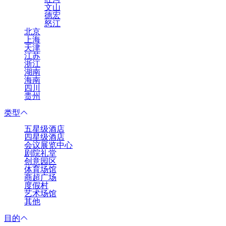
文山
德宏
怒江
北京
上海
天津
江苏
浙江
湖南
海南
四川
贵州
类型
五星级酒店
四星级酒店
会议展览中心
剧院礼堂
创意园区
体育场馆
商超广场
度假村
艺术场馆
其他
目的