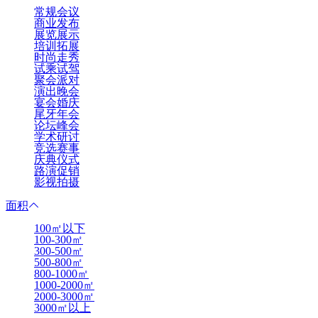
常规会议
商业发布
展览展示
培训拓展
时尚走秀
试乘试驾
聚会派对
演出晚会
宴会婚庆
尾牙年会
论坛峰会
学术研讨
竞选赛事
庆典仪式
路演促销
影视拍摄
面积
100㎡以下
100-300㎡
300-500㎡
500-800㎡
800-1000㎡
1000-2000㎡
2000-3000㎡
3000㎡以上