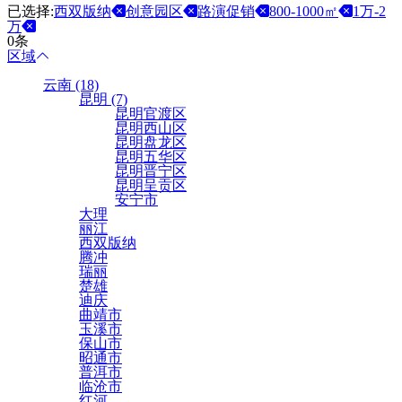
已选择:
西双版纳
创意园区
路演促销
800-1000㎡
1万-2
万
0条
区域
云南 (18)
昆明 (7)
昆明官渡区
昆明西山区
昆明盘龙区
昆明五华区
昆明晋宁区
昆明呈贡区
安宁市
大理
丽江
西双版纳
腾冲
瑞丽
楚雄
迪庆
曲靖市
玉溪市
保山市
昭通市
普洱市
临沧市
红河