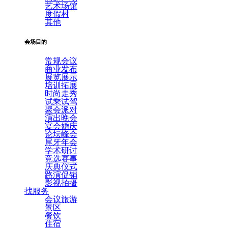
艺术场馆
度假村
其他
会场目的
常规会议
商业发布
展览展示
培训拓展
时尚走秀
试乘试驾
聚会派对
演出晚会
宴会婚庆
论坛峰会
尾牙年会
学术研讨
竞选赛事
庆典仪式
路演促销
影视拍摄
找服务
会议旅游
景区
餐饮
住宿