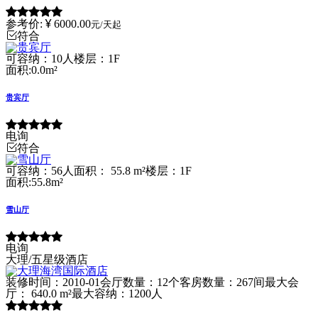
参考价:
6000.00
元/天起
符合
可容纳：10人
楼层：1F
面积:0.0m²
贵宾厅
电询
符合
可容纳：56人
面积： 55.8 m²
楼层：1F
面积:55.8m²
雪山厅
电询
大理/五星级酒店
装修时间：2010-01
会厅数量：12个
客房数量：267间
最大会
厅： 640.0 m²
最大容纳：1200人