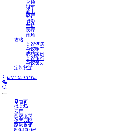
交通
租车
演出
银行
摄影
主持
医疗
商场
攻略
会议酒店
会议租车
成功案例
会议旅行
会议策划
定制旅游
0871-65018855
首页
找会场
云南
西双版纳
创意园区
路演促销
800-1000㎡