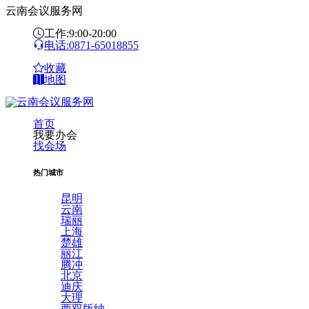
云南会议服务网
工作:9:00-20:00
电话:0871-65018855
收藏
地图
首页
我要办会
找会场
热门城市
昆明
云南
瑞丽
上海
楚雄
丽江
腾冲
北京
迪庆
大理
西双版纳