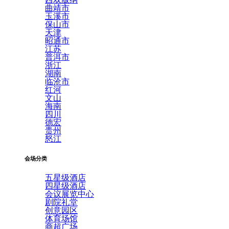
曲靖市
玉溪市
保山市
天津
昭通市
江苏
普洱市
浙江
湖南
临沧市
红河
文山
海南
四川
德宏
贵州
怒江
会场分类
五星级酒店
四星级酒店
会议展览中心
剧院礼堂
创意园区
体育场馆
商超广场