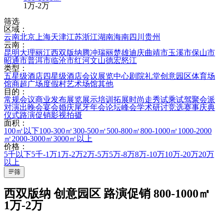
1万-2万
筛选
区域：
云南
北京
上海
天津
江苏
浙江
湖南
海南
四川
贵州
云南：
昆明
大理
丽江
西双版纳
腾冲
瑞丽
楚雄
迪庆
曲靖市
玉溪市
保山市
昭通市
普洱市
临沧市
红河
文山
德宏
怒江
类型：
五星级酒店
四星级酒店
会议展览中心
剧院礼堂
创意园区
体育场
馆
商超广场
度假村
艺术场馆
其他
目的：
常规会议
商业发布
展览展示
培训拓展
时尚走秀
试乘试驾
聚会派
对
演出晚会
宴会婚庆
尾牙年会
论坛峰会
学术研讨
竞选赛事
庆典
仪式
路演促销
影视拍摄
面积：
100㎡以下
100-300㎡
300-500㎡
500-800㎡
800-1000㎡
1000-2000
㎡
2000-3000㎡
3000㎡以上
价格：
5千以下
5千-1万
1万-2万
2万-5万
5万-8万
8万-10万
10万-20万
20万
以上
筛
西双版纳 创意园区 路演促销 800-1000㎡
1万-2万