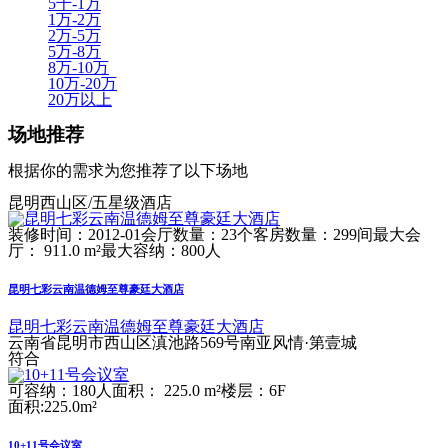
5千-1万
1万-2万
2万-5万
5万-8万
8万-10万
10万-20万
20万以上
场地推荐
根据你的需求为您推荐了以下场地
昆明西山区/五星级酒店
装修时间：2012-01
会厅数量：23个
客房数量：299间
最大会
厅： 911.0 m²
最大容纳：800人
昆明七彩云南温德姆至尊豪廷大酒店
昆明七彩云南温德姆至尊豪廷大酒店
云南省昆明市西山区滇池路569号南亚风情·第壹城
符合
可容纳：180人
面积： 225.0 m²
楼层：6F
面积:225.0m²
10+11号会议室