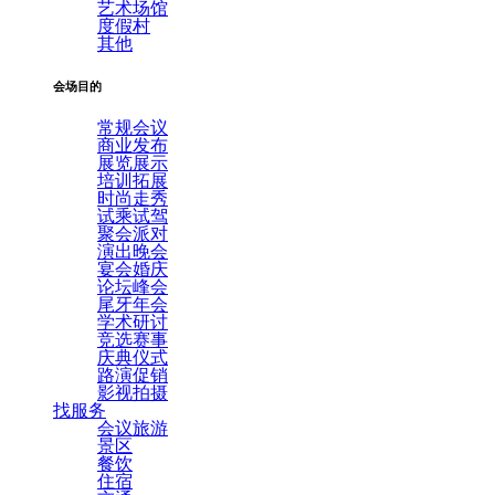
艺术场馆
度假村
其他
会场目的
常规会议
商业发布
展览展示
培训拓展
时尚走秀
试乘试驾
聚会派对
演出晚会
宴会婚庆
论坛峰会
尾牙年会
学术研讨
竞选赛事
庆典仪式
路演促销
影视拍摄
找服务
会议旅游
景区
餐饮
住宿