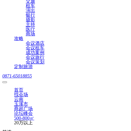
交通
租车
演出
银行
摄影
主持
医疗
商场
攻略
会议酒店
会议租车
成功案例
会议旅行
会议策划
定制旅游
0871-65018855
首页
找会场
云南
玉溪市
商超广场
论坛峰会
500-800㎡
20万以上