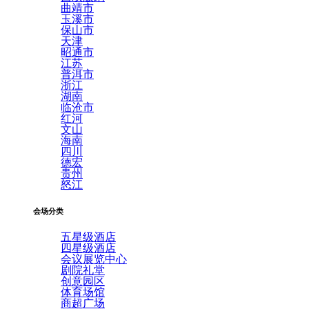
曲靖市
玉溪市
保山市
天津
昭通市
江苏
普洱市
浙江
湖南
临沧市
红河
文山
海南
四川
德宏
贵州
怒江
会场分类
五星级酒店
四星级酒店
会议展览中心
剧院礼堂
创意园区
体育场馆
商超广场