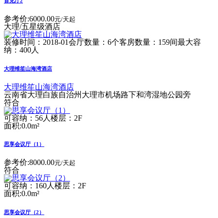
首见厅2
参考价:
6000.00
元/天起
大理/五星级酒店
装修时间：2018-01
会厅数量：6个
客房数量：159间
最大容
纳：400人
大理维笙山海湾酒店
大理维笙山海湾酒店
云南省大理白族自治州大理市机场路下和湾湿地公园旁
符合
可容纳：56人
楼层：2F
面积:0.0m²
思享会议厅（1）
参考价:
8000.00
元/天起
符合
可容纳：160人
楼层：2F
面积:0.0m²
思享会议厅（2）