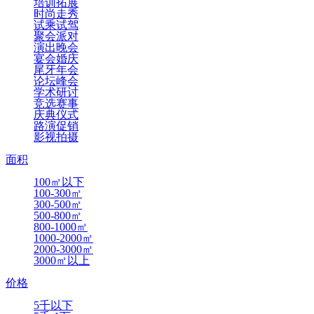
培训拓展
时尚走秀
试乘试驾
聚会派对
演出晚会
宴会婚庆
尾牙年会
论坛峰会
学术研讨
竞选赛事
庆典仪式
路演促销
影视拍摄
面积
100㎡以下
100-300㎡
300-500㎡
500-800㎡
800-1000㎡
1000-2000㎡
2000-3000㎡
3000㎡以上
价格
5千以下