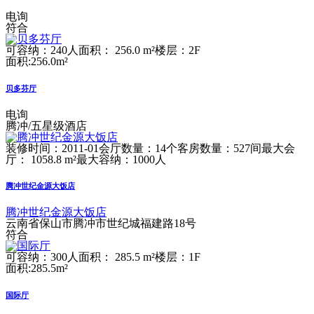
电询
符合
可容纳：240人
面积： 256.0 m²
楼层：2F
面积:256.0m²
贝多芬厅
电询
腾冲/五星级酒店
装修时间：2011-01
会厅数量：14个
客房数量：527间
最大会
厅： 1058.8 m²
最大容纳：1000人
腾冲世纪金源大饭店
腾冲世纪金源大饭店
云南省保山市腾冲市世纪城福建路18号
符合
可容纳：300人
面积： 285.5 m²
楼层：1F
面积:285.5m²
国际厅