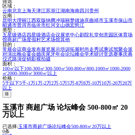
筛选
区域：
云南
北京
上海
天津
江苏
浙江
湖南
海南
四川
贵州
云南：
昆明
大理
丽江
西双版纳
腾冲
瑞丽
楚雄
迪庆
曲靖市
玉溪市
保山市
昭通市
普洱市
临沧市
红河
文山
德宏
怒江
类型：
五星级酒店
四星级酒店
会议展览中心
剧院礼堂
创意园区
体育场
馆
商超广场
度假村
艺术场馆
其他
目的：
常规会议
商业发布
展览展示
培训拓展
时尚走秀
试乘试驾
聚会派
对
演出晚会
宴会婚庆
尾牙年会
论坛峰会
学术研讨
竞选赛事
庆典
仪式
路演促销
影视拍摄
面积：
100㎡以下
100-300㎡
300-500㎡
500-800㎡
800-1000㎡
1000-2000
㎡
2000-3000㎡
3000㎡以上
价格：
5千以下
5千-1万
1万-2万
2万-5万
5万-8万
8万-10万
10万-20万
20万
以上
筛
玉溪市 商超广场 论坛峰会 500-800㎡ 20
万以上
已选择:
玉溪市
商超广场
论坛峰会
500-800㎡
20万以上
0条