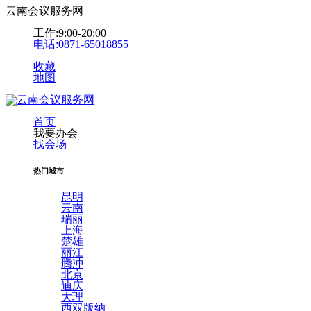
云南会议服务网
工作:9:00-20:00
电话:0871-65018855
收藏
地图
首页
我要办会
找会场
热门城市
昆明
云南
瑞丽
上海
楚雄
丽江
腾冲
北京
迪庆
大理
西双版纳