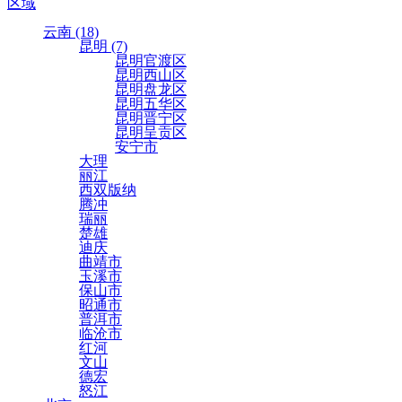
区域
云南 (18)
昆明 (7)
昆明官渡区
昆明西山区
昆明盘龙区
昆明五华区
昆明晋宁区
昆明呈贡区
安宁市
大理
丽江
西双版纳
腾冲
瑞丽
楚雄
迪庆
曲靖市
玉溪市
保山市
昭通市
普洱市
临沧市
红河
文山
德宏
怒江