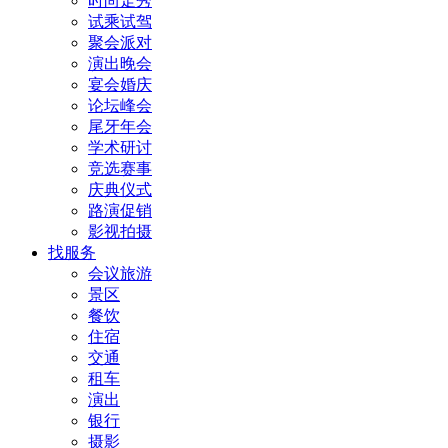
时尚走秀
试乘试驾
聚会派对
演出晚会
宴会婚庆
论坛峰会
尾牙年会
学术研讨
竞选赛事
庆典仪式
路演促销
影视拍摄
找服务
会议旅游
景区
餐饮
住宿
交通
租车
演出
银行
摄影