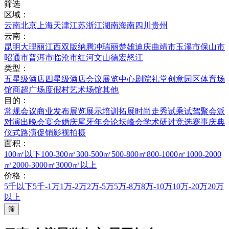
筛选
区域：
云南
北京
上海
天津
江苏
浙江
湖南
海南
四川
贵州
云南：
昆明
大理
丽江
西双版纳
腾冲
瑞丽
楚雄
迪庆
曲靖市
玉溪市
保山市
昭通市
普洱市
临沧市
红河
文山
德宏
怒江
类型：
五星级酒店
四星级酒店
会议展览中心
剧院礼堂
创意园区
体育场
馆
商超广场
度假村
艺术场馆
其他
目的：
常规会议
商业发布
展览展示
培训拓展
时尚走秀
试乘试驾
聚会派
对
演出晚会
宴会婚庆
尾牙年会
论坛峰会
学术研讨
竞选赛事
庆典
仪式
路演促销
影视拍摄
面积：
100㎡以下
100-300㎡
300-500㎡
500-800㎡
800-1000㎡
1000-2000
㎡
2000-3000㎡
3000㎡以上
价格：
5千以下
5千-1万
1万-2万
2万-5万
5万-8万
8万-10万
10万-20万
20万
以上
筛