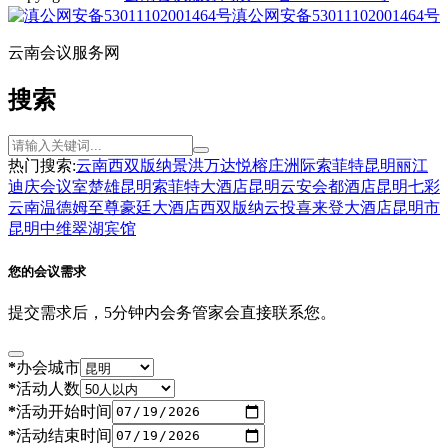
滇公网安备53011102001464号
云南会议服务网
搜索
热门搜索:
云南
西双版纳
景洪
万达
悦榕庄
洲际
索菲特
昆明
丽江
迪庆
会议室
楚雄
昆明索菲特大酒店
昆明云安会都酒店
昆明七彩
云南温德姆至尊豪廷大酒店
西双版纳云投喜来登大酒店
昆明市
昆明中维翠湖宾馆
您的会议需求
提交需求后，5分钟内会务管家会直接联系您。
*
办会城市
*
活动人数
*
活动开始时间
*
活动结束时间