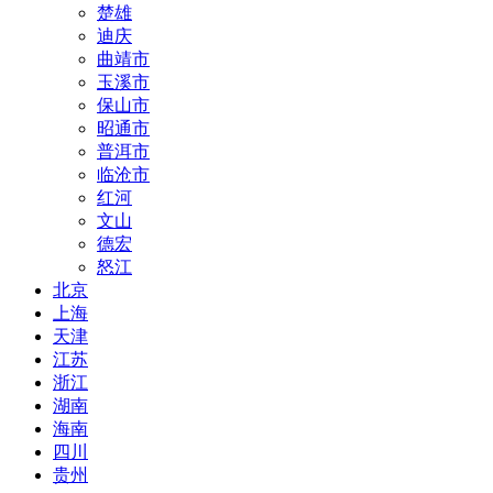
楚雄
迪庆
曲靖市
玉溪市
保山市
昭通市
普洱市
临沧市
红河
文山
德宏
怒江
北京
上海
天津
江苏
浙江
湖南
海南
四川
贵州