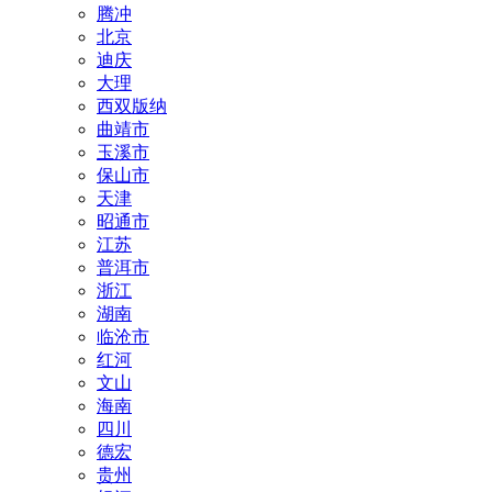
腾冲
北京
迪庆
大理
西双版纳
曲靖市
玉溪市
保山市
天津
昭通市
江苏
普洱市
浙江
湖南
临沧市
红河
文山
海南
四川
德宏
贵州